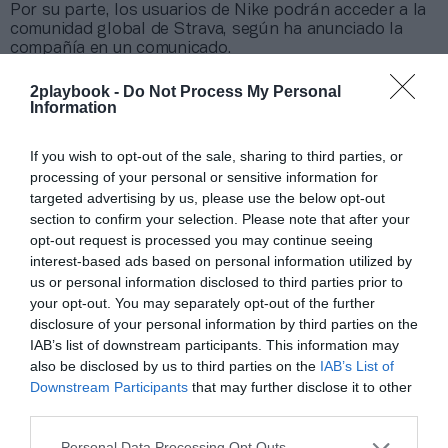
Por su parte, los usuarios de Nike podrán acceder a la
comunidad global de Strava, según ha anunciado la
compañía en
un comunicado
.
2playbook -
Do Not Process My Personal
Añadir
2Playbook
como fuente preferida de Google
Information
de forma gratuita
Mantente informado con las últimas noticias de actualidad.
ACTIVAR AHORA
If you wish to opt-out of the sale, sharing to third parties, or
processing of your personal or sensitive information for
targeted advertising by us, please use the below opt-out
section to confirm your selection. Please note that after your
Compartir
opt-out request is processed you may continue seeing
interest-based ads based on personal information utilized by
Imprimir
us or personal information disclosed to third parties prior to
your opt-out. You may separately opt-out of the further
Índex
2P
disclosure of your personal information by third parties on the
IAB’s list of downstream participants. This information may
also be disclosed by us to third parties on the
IAB’s List of
Nike
Downstream Participants
that may further disclose it to other
third parties.
Strava
Personal Data Processing Opt Outs