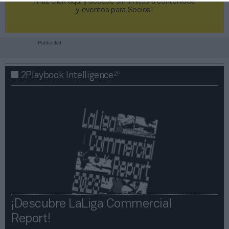
¡Haz click aquí y accede sin límites a contenidos
y eventos para Socios!​​​​​​​
Publicidad
2P
2Playbook Intelligence
¡Descubre LaLiga Commercial
Report!​​