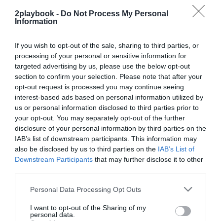
exclusivo!
2playbook -
Do Not Process My Personal
Information
¡Suscríbete!
Inicia sesión
If you wish to opt-out of the sale, sharing to third parties, or
processing of your personal or sensitive information for
targeted advertising by us, please use the below opt-out
Compartir
section to confirm your selection. Please note that after your
opt-out request is processed you may continue seeing
Imprimir
interest-based ads based on personal information utilized by
us or personal information disclosed to third parties prior to
your opt-out. You may separately opt-out of the further
Índex
2P
disclosure of your personal information by third parties on the
IAB’s list of downstream participants. This information may
Salud y deporte
also be disclosed by us to third parties on the
IAB’s List of
Downstream Participants
that may further disclose it to other
third parties.
Publicidad
Personal Data Processing Opt Outs
I want to opt-out of the Sharing of my
personal data.
2P
2Playbook Club