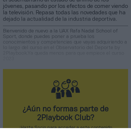
jóvenes, pasando por los efectos de comer viendo
la televisión. Repasa todas las novedades que ha
dejado la actualidad de la industria deportiva.
Bienvenido de nuevo a la UAX Rafa Nadal School of
Sport, donde puedes poner a prueba los
conocimientos y competencias que vayas adquiriendo a
lo largo del curso en el Observatorio del Deporte by
2Playbook.Ya queda menos para que empiece el curso
2023
¿Aún no formas parte de
2Playbook Club?
¡Hazte Socio para acceder a este contenido