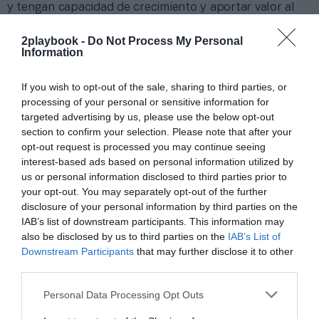
y tengan capacidad de crecimiento y aportar valor al
mercado.
2playbook -
Do Not Process My Personal
Information
Añadir
2Playbook
como fuente preferida de Google
de forma gratuita
Mantente informado con las últimas noticias de actualidad.
If you wish to opt-out of the sale, sharing to third parties, or
ACTIVAR AHORA
processing of your personal or sensitive information for
targeted advertising by us, please use the below opt-out
section to confirm your selection. Please note that after your
opt-out request is processed you may continue seeing
Compartir
interest-based ads based on personal information utilized by
us or personal information disclosed to third parties prior to
Imprimir
your opt-out. You may separately opt-out of the further
disclosure of your personal information by third parties on the
Índex
2P
IAB’s list of downstream participants. This information may
also be disclosed by us to third parties on the
IAB’s List of
Downstream Participants
that may further disclose it to other
Start ups deportivas
third parties.
Personal Data Processing Opt Outs
Publicidad