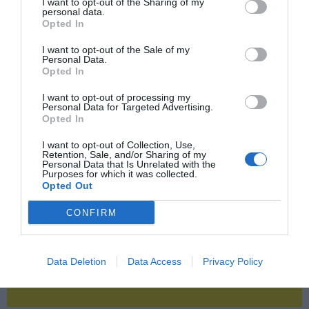
I want to opt-out of the Sharing of my
personal data.
Opted In
2P
2Playbook Club
I want to opt-out of the Sale of my
Personal Data.
Opted In
I want to opt-out of processing my
Personal Data for Targeted Advertising.
Opted In
I want to opt-out of Collection, Use,
Retention, Sale, and/or Sharing of my
Personal Data that Is Unrelated with the
Purposes for which it was collected.
Opted Out
CONFIRM
Data Deletion
Data Access
Privacy Policy
¡Haz click aquí y accede sin límites a contenidos
y eventos para Socios!​​​​​​​