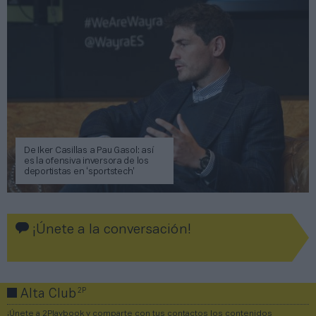
De Iker Casillas a Pau Gasol: así
es la ofensiva inversora de los
deportistas en ‘sportstech’
¡Únete a la conversación!
2P
Alta Club
¡Únete a 2Playbook y comparte con tus contactos los contenidos