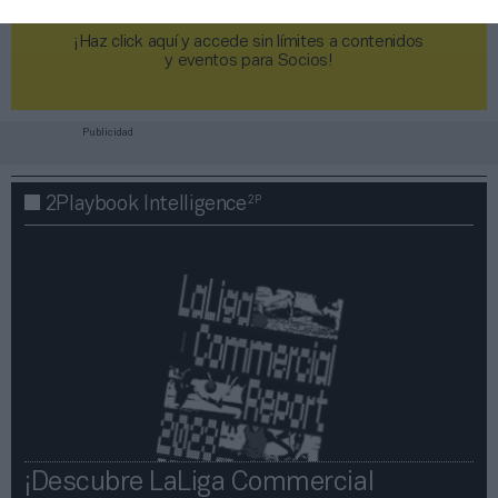
¡Haz click aquí y accede sin límites a contenidos
y eventos para Socios!​​​​​​​
Publicidad
2P
2Playbook Intelligence
¡Descubre LaLiga Commercial