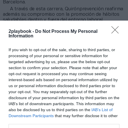
Barcelona.
A través de esta carrera, Quirónprevención reafirma
además su compromiso con la promoción de hábitos
saludables dentro y fuera del entorno laboral,
entendiendo el deporte como una vía esencial de
prevención y bienestar
. Esta apuesta por cuidar de
2playbook -
Do Not Process My Personal
Information
#LaSaludDelDeporte se refleja también en su
presencia en otras disciplinas como la vela (Servicio de
prevención médica de la RFEV), MotoGP (MotoGP
If you wish to opt-out of the sale, sharing to third parties, or
Health Center Quirónprevención), o el ciclismo (Servicio
processing of your personal or sensitive information for
Oficial de Fisioterapia de las Titan World Series).
targeted advertising by us, please use the below opt-out
Más información y últimas inscripciones en la
section to confirm your selection. Please note that after your
página web oficial en
cursaempreses.com
.
opt-out request is processed you may continue seeing
interest-based ads based on personal information utilized by
Añadir
2Playbook
como fuente preferida de Google
us or personal information disclosed to third parties prior to
de forma gratuita
your opt-out. You may separately opt-out of the further
Mantente informado con las últimas noticias de actualidad.
disclosure of your personal information by third parties on the
ACTIVAR AHORA
IAB’s list of downstream participants. This information may
also be disclosed by us to third parties on the
IAB’s List of
Downstream Participants
that may further disclose it to other
third parties.
Compartir