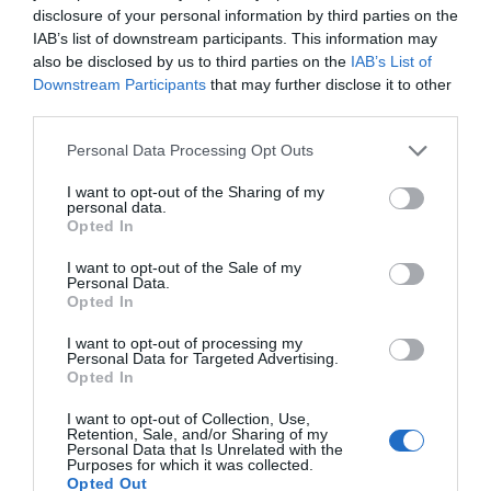
disclosure of your personal information by third parties on the
IAB’s list of downstream participants. This information may
also be disclosed by us to third parties on the
IAB’s List of
Compartir
Downstream Participants
that may further disclose it to other
Imprimir
third parties.
Personal Data Processing Opt Outs
Índex
2P
I want to opt-out of the Sharing of my
personal data.
Rfef
Opted In
I want to opt-out of the Sale of my
Nombramiento
Personal Data.
Opted In
I want to opt-out of processing my
Personal Data for Targeted Advertising.
Publicidad
Opted In
I want to opt-out of Collection, Use,
Retention, Sale, and/or Sharing of my
2P
2Playbook Club
Personal Data that Is Unrelated with the
Purposes for which it was collected.
Opted Out