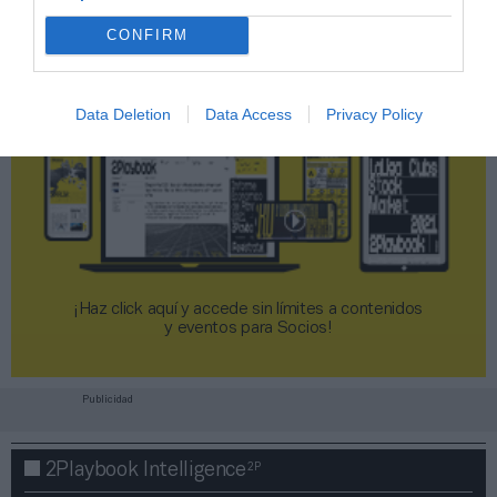
CONFIRM
Data Deletion
Data Access
Privacy Policy
¡Haz click aquí y accede sin límites a contenidos
y eventos para Socios!​​​​​​​
Publicidad
2P
2Playbook Intelligence