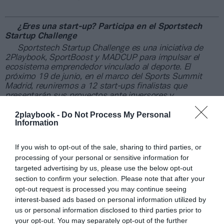
¿Eres una start-up? Participa en el Sportstech
Startup Challenge
Sportstech Startup Challenge es una iniciativa de
2Playbook, SportBoost y MADCUP para impulsar el
ecosistema emprendedor vinculado al deporte. El
próximo 19 de junio, en el marco del Sports Summit
Madrid, reuniremos a 12 start-ups finalistas que
presentarán sus proyectos ante inversores y
profesionales de la industria. La participación es gratuita
2playbook -
Do Not Process My Personal
y el plazo para presentar candidatura está abierto hasta
Information
el 9 de mayo. Las start-ups seleccionadas optarán a un
paquete de premios valorado en 50.000 euros. Si tienes
una solución innovadora para el sector, este es tu
If you wish to opt-out of the sale, sharing to third parties, or
espacio. Más información y acceso al formulario en
processing of your personal or sensitive information for
el
siguiente enlace
.
targeted advertising by us, please use the below opt-out
section to confirm your selection. Please note that after your
Añadir
2Playbook
como fuente preferida de Google
opt-out request is processed you may continue seeing
de forma gratuita
interest-based ads based on personal information utilized by
Mantente informado con las últimas noticias de actualidad.
us or personal information disclosed to third parties prior to
ACTIVAR AHORA
your opt-out. You may separately opt-out of the further