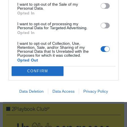
equipamiento especializadas en fuerza, barre,
I want to opt-out of the Sale of my
estiramientos, running y caminata al aire libre
Personal Data.
Opted In
Añadir
2Playbook
como fuente preferida de Google
I want to opt-out of processing my
de forma gratuita
Personal Data for Targeted Advertising.
Mantente informado con las últimas noticias de actualidad.
Opted In
ACTIVAR AHORA
I want to opt-out of Collection, Use,
Retention, Sale, and/or Sharing of my
Personal Data that Is Unrelated with the
Purposes for which it was collected.
Compartir
Opted Out
Imprimir
CONFIRM
Data Deletion
Data Access
Privacy Policy
Publicidad
2P
2Playbook Club