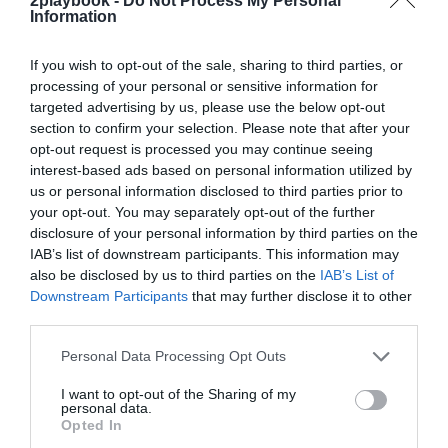
2playbook -
Do Not Process My Personal
productos al club, que participará en el League of
Information
Legends European Championship (LEC), para ayudar a
los gamers a mejorar su rendimiento y la recuperación
If you wish to opt-out of the sale, sharing to third parties, or
tras los entrenamientos y las competiciones.
processing of your personal or sensitive information for
targeted advertising by us, please use the below opt-out
Edelston deja la Premier League por la Fórmula E
section to confirm your selection. Please note that after your
El jefe de ventas de derechos audiovisuales de la
opt-out request is processed you may continue seeing
Premier League inglesa en Asia-Pacífico, Michael
interest-based ads based on personal information utilized by
Edelston, deja la organización para ocupar la dirección
us or personal information disclosed to third parties prior to
de medios en el Mundial de coches eléctricos.
your opt-out. You may separately opt-out of the further
disclosure of your personal information by third parties on the
Peloton y Beyoncé renuevan su alianza y seguirán
IAB’s list of downstream participants. This information may
creando contenido de fitness para el hogar
also be disclosed by us to third parties on the
IAB’s List of
Ambos han anunciado hoy la nueva entrega de la
Downstream Participants
that may further disclose it to other
Peloton x Beyoncé Artist Series, que se lanzará el 19
third parties.
de octubre y será la colaboración más amplia de
Peloton con un artista hasta la fecha. La Peloton x
Personal Data Processing Opt Outs
Beyoncé Artist Series ofrecerá 72 horas de contenido y
17 clases durante un período de tres
I want to opt-out of the Sharing of my
días. Complementando la programación de clases en
personal data.
directo, se ofrecerán sesiones bajo demanda de cicli-
Opted In
indoor, cinta de correr, Tread Bootcamp y sesiones sin