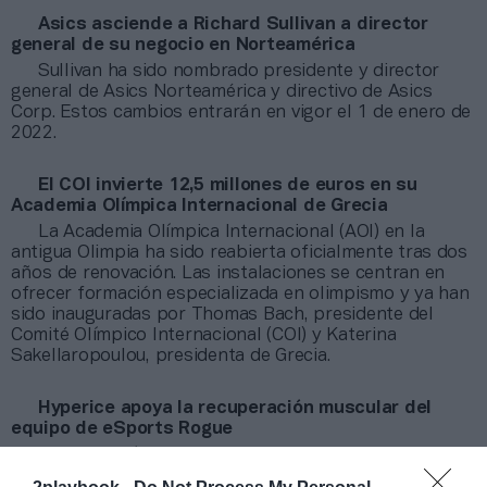
Asics asciende a Richard Sullivan a director
general de su negocio en Norteamérica
Sullivan ha sido nombrado presidente y director
general de Asics Norteamérica y directivo de Asics
Corp. Estos cambios entrarán en vigor el 1 de enero de
2022.
El COI invierte 12,5 millones de euros en su
Academia Olímpica Internacional de Grecia
La Academia Olímpica Internacional (AOI) en la
antigua Olimpia ha sido reabierta oficialmente tras dos
años de renovación. Las instalaciones se centran en
ofrecer formación especializada en olimpismo y ya han
sido inauguradas por Thomas Bach, presidente del
Comité Olímpico Internacional (COI) y Katerina
Sakellaropoulou, presidenta de Grecia.
Hyperice apoya la recuperación muscular del
equipo de eSports Rogue
La compañía estadounidense de sistemas de
recuperación muscular ha aportado un lote de