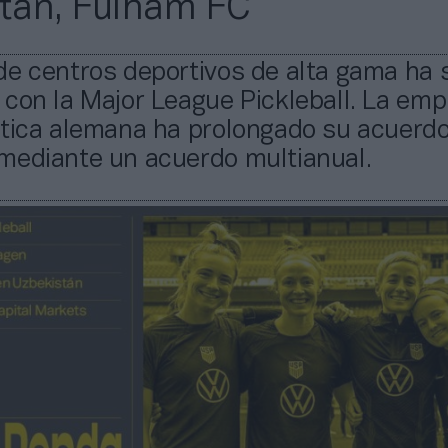
tán, Fulham FC
e centros deportivos de alta gama ha 
con la Major League Pickleball. La em
stica alemana ha prolongado su acuerd
mediante un acuerdo multianual.