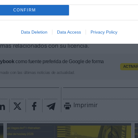
CONFIRM
C rompe con la criptomoneda Titan Capital Market
a Premier League ha terminado sus relaciones con la
debido a las dudas sobre su legitimidad. Según inf
Data Deletion
Data Access
Privacy Policy
utoridades australianas están investigando a la com
emas relacionados con su licencia.
aybook
como fuente preferida de Google de forma
ACTIVA
mado con las últimas noticias de actualidad.
Imprimir