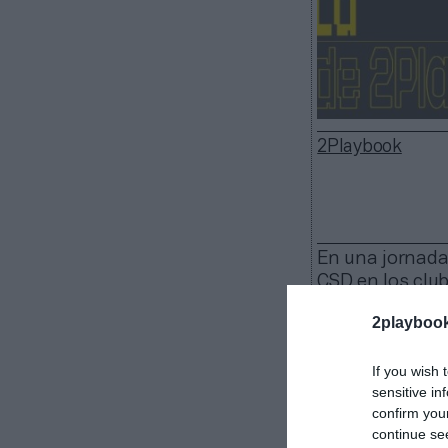
2Playbook
En una jornada
CSD en los club
industria del d
2playboo
Los gimnasio
If you wish 
sensitive in
La cadena d
confirm you
la Major Leagu
continue se