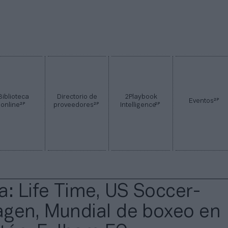
Biblioteca
Directorio de
2Playbook
2P
Eventos
2P
2P
2P
online
proveedores
Intelligence
a: Life Time, US Soccer-
gen, Mundial de boxeo en