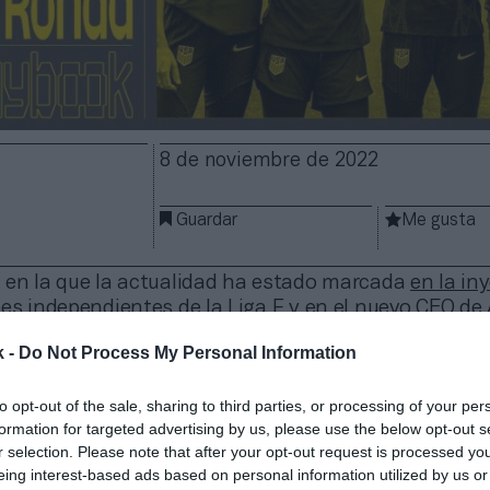
8 de noviembre de 2022
Guardar
Me gusta
 en la que la actualidad ha estado marcada
en la in
es independientes de la Liga F
y en
el nuevo CEO de
eporte ha dejado otras noticias:
k -
Do Not Process My Personal Information
s Life Time se alían con la liga de
pickleball
de EE
to opt-out of the sale, sharing to third parties, or processing of your per
formation for targeted advertising by us, please use the below opt-out s
e centros deportivos de alta gama ha sellado un ac
r selection. Please note that after your opt-out request is processed y
e Pickleball, que cuenta con Lebron James y Kevin D
eing interest-based ads based on personal information utilized by us or