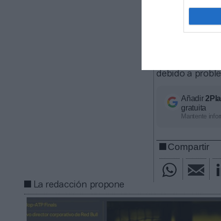
El Fulham F
El club de l
de
trading
CFD 
Athletic
, las a
debido a probl
Añadir
2Pl
gratuita
Mantente infor
Compartir
La redacción propone