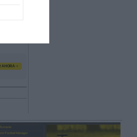
s
 empresa
orma
The
pañía
R AHORA