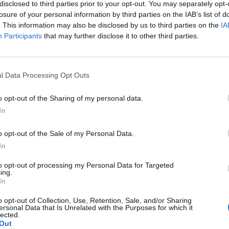
rsores. Como parte del mismo, Life Time pasará a op
disclosed to third parties prior to your opt-out. You may separately opt-
eball
a finales de 2023. No han trascendido los detal
losure of your personal information by third parties on the IAB’s list of
 acuerdo.
. This information may also be disclosed by us to third parties on the
IA
Participants
that may further disclose it to other third parties.
ón Estadounidense de Fútbol renueva con Volksw
automovilística alemana ha prolongado su acuerdo
l Data Processing Opt Outs
e un acuerdo multianual. Como parte de esta extens
o opt-out of the Sharing of my personal data.
cen los términos económicos, la imagen de Volksw
a ropa de entrenamiento de la selección masculina y
In
omo en los estadios y en los diferentes canales digit
o opt-out of the Sale of my Personal Data.
In
to opt-out of processing my Personal Data for Targeted
albergará el Mundial de Boxeo de 2023
ing.
In
n Internacional de Boxeo (IBA, por sus siglas en ingl
kent, Uzbekistán, como ciudad anfitriona de la próx
o opt-out of Collection, Use, Retention, Sale, and/or Sharing
ersonal Data that Is Unrelated with the Purposes for which it
mpeonato del Mundo masculino de 2023. El evento c
lected.
y
de 5,2 millones de dólares.
Out