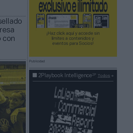
sellado
presa
¡Haz click aquí y accede sin
o con
límites a contenidos y
eventos para Socios!​​​​​​​
Publicidad
2P
2Playbook Intelligence
Todos