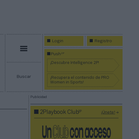
Login
Registro
Menú
2P
Push
¡Descubre Intelligence 2P!
Buscar
¡Recupera el contenido de PRO
Women in Sports!
Publicidad
2P
2Playbook Club
¡Únete!