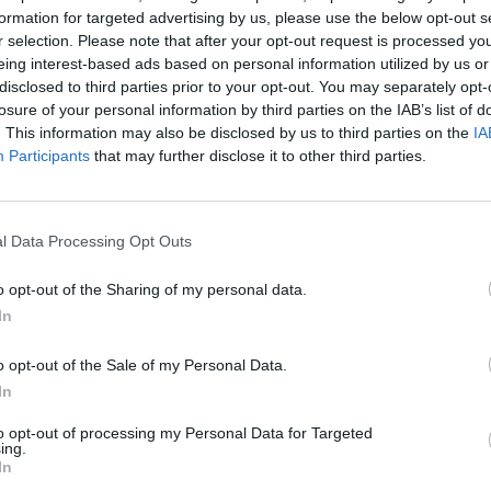
e Apple, dónde ha actuado como vicepresidenta y d
formation for targeted advertising by us, please use the below opt-out s
a para Apple.
r selection. Please note that after your opt-out request is processed y
eing interest-based ads based on personal information utilized by us or
disclosed to third parties prior to your opt-out. You may separately opt-
uma a la candidatura del reino Unido para la Euro 2
losure of your personal information by third parties on the IAB’s list of
. This information may also be disclosed by us to third parties on the
IA
irlandés ha anunciado que se une a la candidatura d
Participants
that may further disclose it to other third parties.
ritánicas para el campeonato europeo de selecciones
resentado un plan para que el Aviva Stadium y Croke 
r hasta siete partidos del campeonato.
l Data Processing Opt Outs
errará su servicio de streaming dedicado al golf
o opt-out of the Sharing of my personal data.
In
medios propietario de Eurosport ha anunciado el cier
 12 de diciembre. El contenido de la plataforma se tr
o opt-out of the Sale of my Personal Data.
tras plataformas del grupo. Discovery pagó 2.000 mil
In
8 por hacerse con los derechos de emisión del PGA 
 durante 12 años.
to opt-out of processing my Personal Data for Targeted
ing.
In