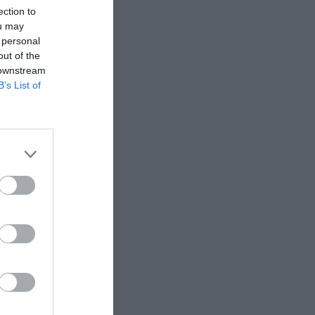
irectora
ection to
ou may
 personal
out of the
028
 downstream
B’s List of
e las
. El
Park
re de Golf
asladará a
lones de
Tour en