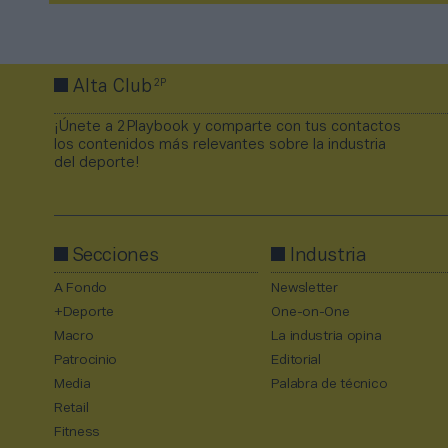
2P
Alta Club
¡Únete a 2Playbook y comparte con tus contactos
los contenidos más relevantes sobre la industria
del deporte!
Secciones
Industria
A Fondo
Newsletter
+Deporte
One-on-One
Macro
La industria opina
Patrocinio
Editorial
Media
Palabra de técnico
Retail
Fitness