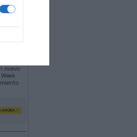
s en 2024,
Unidos se
0ª edición
ngapur en
un nuevo
s Week
vimiento
R AHORA