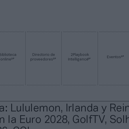
Biblioteca
Directorio de
2Playbook
2P
Eventos
2P
2P
2P
online
proveedores
Intelligence
a: Lululemon, Irlanda y Rei
n la Euro 2028, GolfTV, So