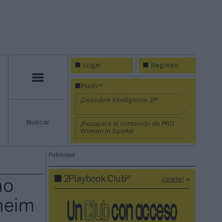
Login
Registro
Menú
2P
Push
¡Descubre Intelligence 2P!
Buscar
¡Recupera el contenido de PRO
Women in Sports!
Publicidad
2P
2Playbook Club
¡Únete!
no
lheim