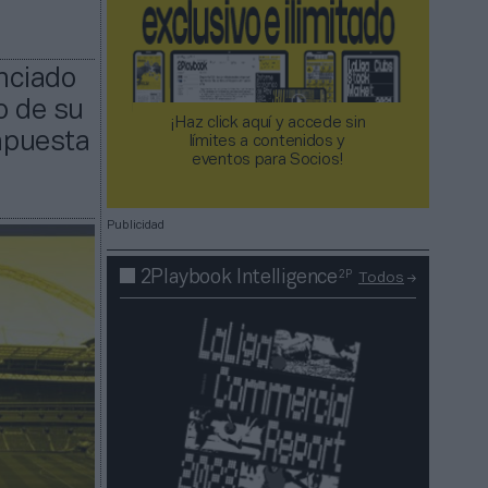
nciado
o de su
¡Haz click aquí y accede sin
 apuesta
límites a contenidos y
eventos para Socios!​​​​​​​
Publicidad
2P
2Playbook Intelligence
Todos