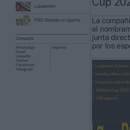
Cup 202
Lululemon
La compañí
PRO Women in Sports
el nombram
junta direc
Compartir
por los esp
WhatsApp
Imprimir
Email
Linkedin
Twitter
Facebook
Telegram