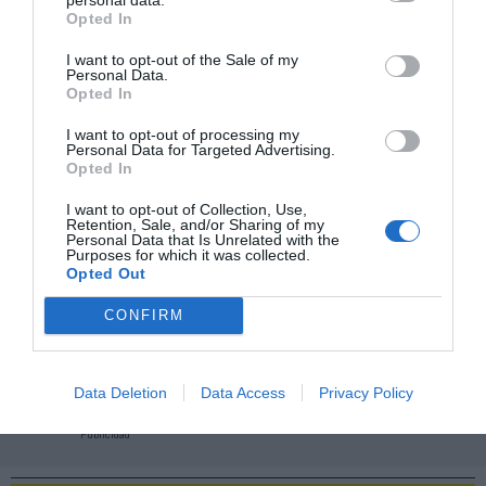
Opted In
Añadir
2Playbook
como fuente preferida de Google
I want to opt-out of the Sale of my
de forma gratuita
Personal Data.
Mantente informado con las últimas noticias de actualidad.
Opted In
ACTIVAR AHORA
I want to opt-out of processing my
Personal Data for Targeted Advertising.
Opted In
Compartir
I want to opt-out of Collection, Use,
Retention, Sale, and/or Sharing of my
Imprimir
Personal Data that Is Unrelated with the
Purposes for which it was collected.
Opted Out
Índex
2P
CONFIRM
NBA
Data Deletion
Data Access
Privacy Policy
Publicidad