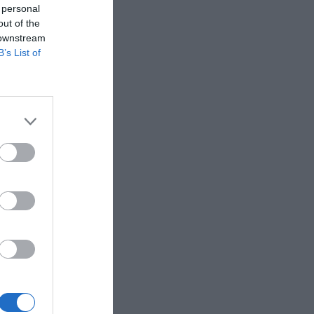
017. En
 personal
as sus
out of the
dores, un
 downstream
B’s List of
inador
ación
es
las
ol. Por su
s de pago