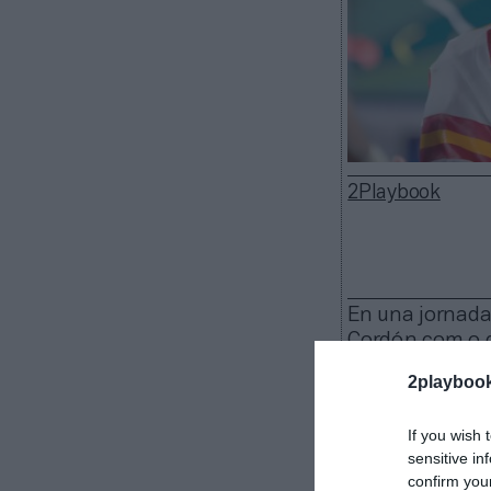
2Playbook
En una jornada
Cordón com o di
OrangeTheory 
2playboo
If you wish 
La Super Bo
sensitive in
El partido d
confirm you