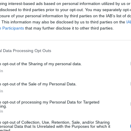
 fue el partido de la Supoer Bowl más visto desde 2
eing interest-based ads based on personal information utilized by us or
ncia superó los 113 millones de espectadores en tod
disclosed to third parties prior to your opt-out. You may separately opt-
 audiencia digital alcanzó los 7 millones de especta
losure of your personal information by third parties on the IAB’s list of
. This information may also be disclosed by us to third parties on the
IA
en la edición de 2022.
Participants
that may further disclose it to other third parties.
ón Francesa de Rugby firma a Vueling como patroc
2025
l Data Processing Opt Outs
 española será el nuevo proveedor oficial de la feder
o opt-out of the Sharing of my personal data.
gby, en un acuerdo del que se desconocen los detall
In
eling tendrá presencia de marca en los partidos de 
sculinas y femeninas de rugby entre 2023 y 2025.
o opt-out of the Sale of my Personal Data.
In
ma a Bang & Olufsen y Mercedes a Nuvei para el 2023
to opt-out of processing my Personal Data for Targeted
ing.
a italiana ha anunciado un acuerdo con la empresa
In
 le garantizará presencia en la parte delantera del
l se le suma la marca especializada en embalaje Ecop
o opt-out of Collection, Use, Retention, Sale, and/or Sharing
ersonal Data that Is Unrelated with the Purposes for which it
 ha sellado un acuerdo con el proveedor de servicio
lected.