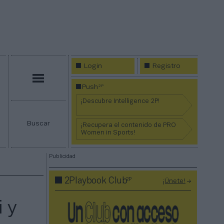
Login
Registro
Menú
2P
Push
¡Descubre Intelligence 2P!
Buscar
¡Recupera el contenido de PRO
Women in Sports!
Publicidad
2P
2Playbook Club
¡Únete!
 y