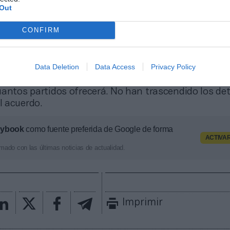
Out
CONFIRM
ere los derechos de la Serie A en Japón
diovisual nipón se ha hecho con los derechos de ret
Data Deletion
Data Access
Privacy Policy
 italiano hasta el final de temporada. SpoTV ha co
do los derechos en exclusiva de la competición pero 
antos partidos ofrecerá. No han trascendido los det
 acuerdo.
aybook
como fuente preferida de Google de forma
ACTIVA
mado con las últimas noticias de actualidad.
Imprimir