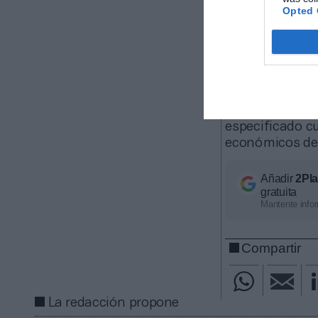
Nuvei.
Opted 
SpoTV adqui
El grupo au
del campeonato
que ha adquiri
especificado cu
económicos del
Añadir
2Pl
gratuita
Mantente infor
Compartir
La redacción propone