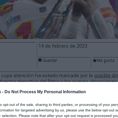
14 de febrero de 2023
Guardar
Me gusta
 cuya atención ha estado marcada por la
posible di
rector deportivo del Betis
y las
nuevas ubicaciones
Fitness
, la industria del deporte ha dejado otros titu
k -
Do Not Process My Personal Information
to opt-out of the sale, sharing to third parties, or processing of your per
wl alcanza los 113 millones de espectadores de au
formation for targeted advertising by us, please use the below opt-out s
isputado entre Kansas City Chiefs y Philadelphia Eag
r selection. Please note that after your opt-out request is processed y