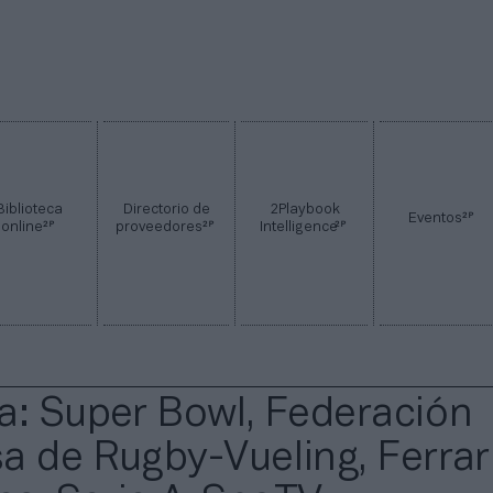
Biblioteca
Directorio de
2Playbook
2P
Eventos
2P
2P
2P
online
proveedores
Intelligence
a: Super Bowl, Federación
a de Rugby-Vueling, Ferrari