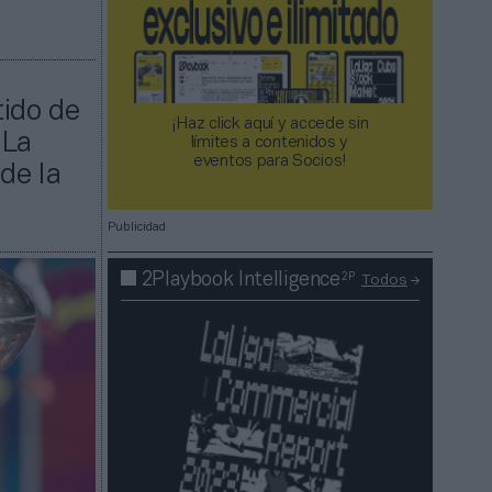
tido de
¡Haz click aquí y accede sin
 La
límites a contenidos y
eventos para Socios!​​​​​​​
de la
Publicidad
2P
2Playbook Intelligence
Todos