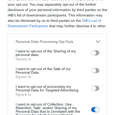
your opt-out. You may separately opt-out of the further
Añadir
2Playbook
como fuente preferida de Google
disclosure of your personal information by third parties on the
de forma gratuita
Mantente informado con las últimas noticias de actualidad.
IAB’s list of downstream participants. This information may
ACTIVAR AHORA
also be disclosed by us to third parties on the
IAB’s List of
Downstream Participants
that may further disclose it to other
third parties.
Compartir
Personal Data Processing Opt Outs
Imprimir
I want to opt-out of the Sharing of my
personal data.
Opted In
Índex
2P
I want to opt-out of the Sale of my
Personal Data.
Opted In
World Padel Tour
I want to opt-out of processing my
Personal Data for Targeted Advertising.
Opted In
Publicidad
I want to opt-out of Collection, Use,
Retention, Sale, and/or Sharing of my
Personal Data that Is Unrelated with the
2P
2Playbook Club