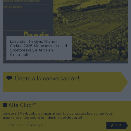
La ronda: The Gym, Milano-
Cortina 2026, Manchester United-
Sportbreaks y el tenis en
Cinicinnati
¡Únete a la conversación!
2P
Alta Club
¡Únete a 2Playbook y comparte con tus contactos los contenidos
más relevantes sobre la industria del deporte!