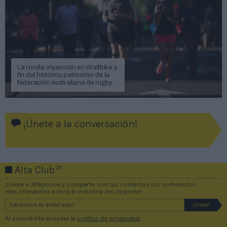
La ronda: inyección en Wattbike y
fin del histórico patrocinio de la
federación australiana de rugby
¡Únete a la conversación!
2P
Alta Club
¡Únete a 2Playbook y comparte con tus contactos los contenidos
más relevantes sobre la industria del deporte!
Al suscribirte aceptas la
política de privacidad
.