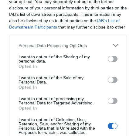
your opt-out. You may separately opt-out of the further
de forma gratuita
disclosure of your personal information by third parties on the
Mantente informado con las últimas noticias de actualidad.
IAB’s list of downstream participants. This information may
ACTIVAR AHORA
also be disclosed by us to third parties on the
IAB’s List of
Downstream Participants
that may further disclose it to other
third parties.
Compartir
Personal Data Processing Opt Outs
Imprimir
I want to opt-out of the Sharing of my
personal data.
Opted In
Índex
2P
I want to opt-out of the Sale of my
Personal Data.
Federaciones
Opted In
I want to opt-out of processing my
Personal Data for Targeted Advertising.
Opted In
Publicidad
I want to opt-out of Collection, Use,
Retention, Sale, and/or Sharing of my
2P
2Playbook Club
Personal Data that Is Unrelated with the
Purposes for which it was collected.