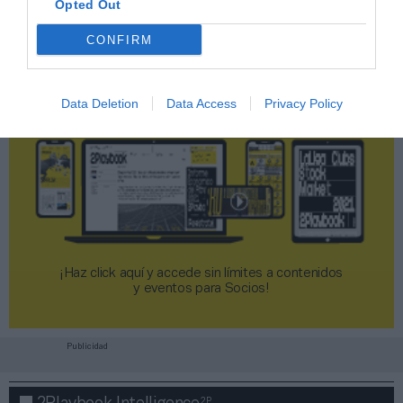
Opted Out
CONFIRM
Data Deletion
Data Access
Privacy Policy
¡Haz click aquí y accede sin límites a contenidos
y eventos para Socios!​​​​​​​
Publicidad
2P