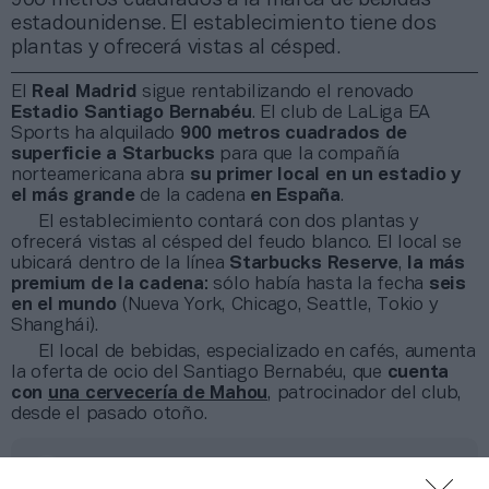
estadounidense. El establecimiento tiene dos
plantas y ofrecerá vistas al césped.
El
Real Madrid
sigue rentabilizando el renovado
Estadio Santiago Bernabéu
. El club de LaLiga EA
Sports ha alquilado
900 metros cuadrados de
superficie a Starbucks
para que la compañía
norteamericana abra
su primer local en un estadio
y
el más grande
de la cadena
en España
.
El establecimiento contará con dos plantas y
ofrecerá vistas al césped del feudo blanco. El local se
ubicará dentro de la línea
Starbucks Reserve
,
la más
premium de la cadena
: sólo había hasta la fecha
seis
en el mundo
(Nueva York, Chicago, Seattle, Tokio y
Shanghái).
El local de bebidas, especializado en cafés, aumenta
la oferta de ocio del Santiago Bernabéu, que
cuenta
con
una cervecería de Mahou
, patrocinador del club,
desde el pasado otoño.
Añadir
2Playbook
como fuente preferida de Google
de forma gratuita