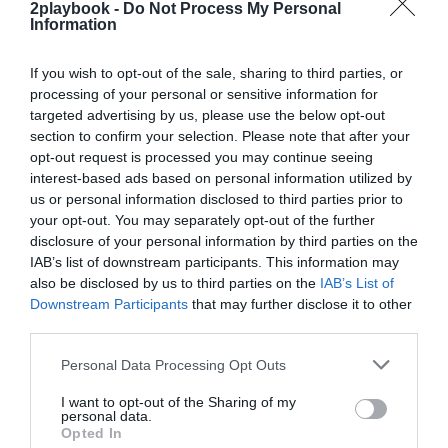
2playbook -
Do Not Process My Personal
Mantente informado con las últimas noticias de actualidad.
Information
ACTIVAR AHORA
If you wish to opt-out of the sale, sharing to third parties, or
processing of your personal or sensitive information for
Compartir
targeted advertising by us, please use the below opt-out
section to confirm your selection. Please note that after your
Imprimir
opt-out request is processed you may continue seeing
interest-based ads based on personal information utilized by
us or personal information disclosed to third parties prior to
Índex
2P
your opt-out. You may separately opt-out of the further
disclosure of your personal information by third parties on the
Real Madrid
IAB’s list of downstream participants. This information may
also be disclosed by us to third parties on the
IAB’s List of
Downstream Participants
that may further disclose it to other
third parties.
Publicidad
Personal Data Processing Opt Outs
I want to opt-out of the Sharing of my
2P
2Playbook Club
personal data.
Opted In