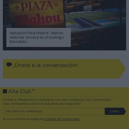
Activación Real Madrid - Mahou:
elaborar cerveza en el Santiago
Bernabéu
¡Únete a la conversación!
2P
Alta Club
¡Únete a 2Playbook y comparte con tus contactos los contenidos
más relevantes sobre la industria del deporte!
Al suscribirte aceptas la
política de privacidad
.