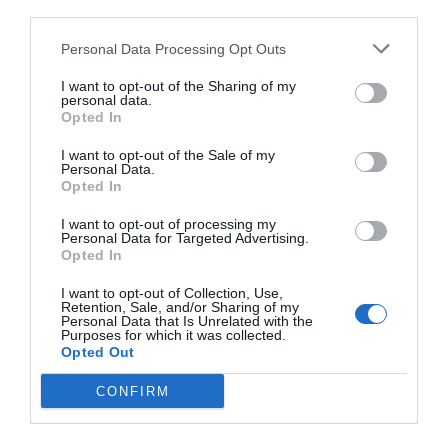
third parties.
Índex
2P
Personal Data Processing Opt Outs
PRO Women in Sports
I want to opt-out of the Sharing of my
personal data.
Opted In
I want to opt-out of the Sale of my
Publicidad
Personal Data.
Opted In
2P
2Playbook Club
I want to opt-out of processing my
Personal Data for Targeted Advertising.
Opted In
I want to opt-out of Collection, Use,
Retention, Sale, and/or Sharing of my
Personal Data that Is Unrelated with the
Purposes for which it was collected.
Opted Out
CONFIRM