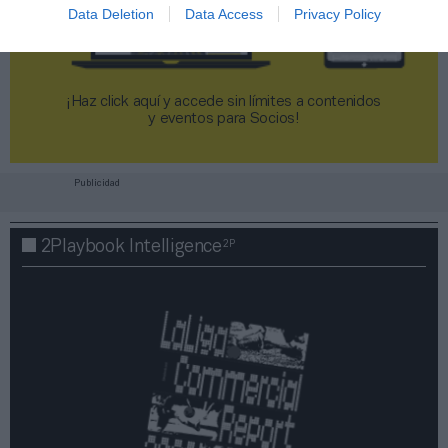
Data Deletion
Data Access
Privacy Policy
¡Haz click aquí y accede sin límites a contenidos
y eventos para Socios!​​​​​​​
Publicidad
2P
2Playbook Intelligence