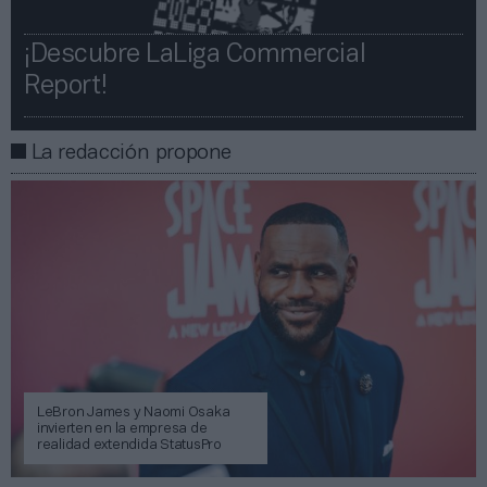
¡Descubre LaLiga Commercial
Report!​​
La redacción propone
LeBron James y Naomi Osaka
invierten en la empresa de
realidad extendida StatusPro