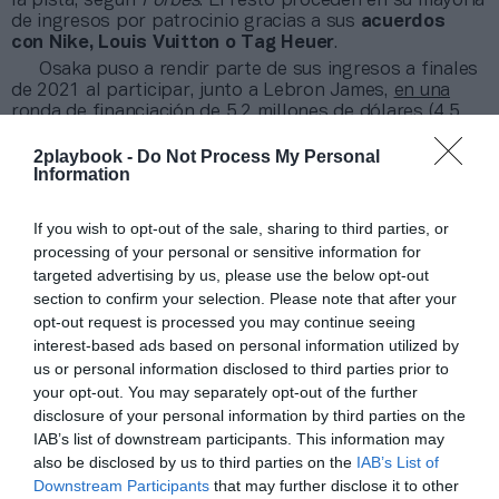
la pista, según
Forbes
. El resto proceden en su mayoría
de ingresos por patrocinio gracias a sus
acuerdos
con Nike, Louis Vuitton o Tag Heuer
.
Osaka puso a rendir parte de sus ingresos a finales
de 2021 al participar, junto a Lebron James,
en una
ronda de financiación de 5,2 millones de dólares
(4,5
millones de euros) de StatusPro. Ese mismo año, la
tenista también participó en una ronda de inversión de
2playbook -
Do Not Process My Personal
Information
20 millones de dólares (16,8 millones de euros)
de la
plataforma deportiva Buzzer
, junto a otros inversores
de renombre como Michael Jordan.
If you wish to opt-out of the sale, sharing to third parties, or
processing of your personal or sensitive information for
Añadir
2Playbook
como fuente preferida de Google
targeted advertising by us, please use the below opt-out
de forma gratuita
section to confirm your selection. Please note that after your
Mantente informado con las últimas noticias de actualidad.
opt-out request is processed you may continue seeing
ACTIVAR AHORA
interest-based ads based on personal information utilized by
us or personal information disclosed to third parties prior to
your opt-out. You may separately opt-out of the further
disclosure of your personal information by third parties on the
Compartir
IAB’s list of downstream participants. This information may
Imprimir
also be disclosed by us to third parties on the
IAB’s List of
Downstream Participants
that may further disclose it to other