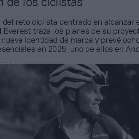
 de los ciclistas”
 del reto ciclista centrado en alcanzar 
l Everest traza los planes de su proyec
 nueva identidad de marca y prevé och
senciales en 2025, uno de ellos en And