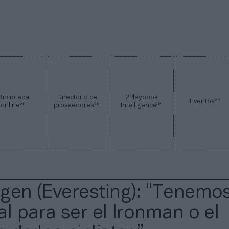
Biblioteca
Directorio de
2Playbook
2P
Eventos
2P
2P
2P
online
proveedores
Intelligence
gen (Everesting): “Tenemo
al para ser el Ironman o el