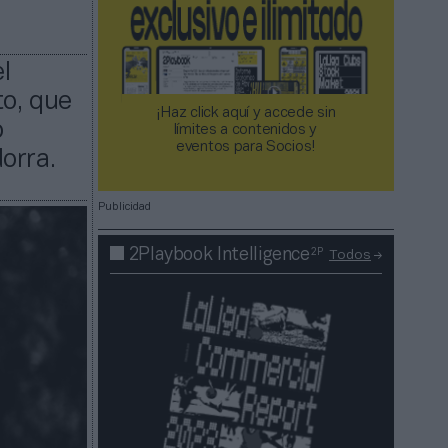
el
to, que
¡Haz click aquí y accede sin
o
límites a contenidos y
eventos para Socios!​​​​​​​
orra.
Publicidad
2P
2Playbook Intelligence
Todos