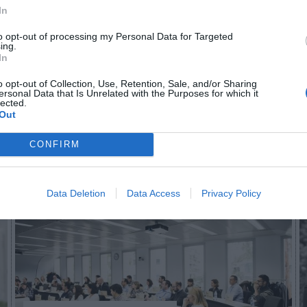
In
n no formas parte de 2Playbook Club
to opt-out of processing my Personal Data for Targeted
ing.
In
¡Hazte Socio para acceder a este contenido exclusivo!
o opt-out of Collection, Use, Retention, Sale, and/or Sharing
¡Suscríbete!
Inicia sesión
ersonal Data that Is Unrelated with the Purposes for which it
lected.
Out
CONFIRM
Imprimir
Data Deletion
Data Access
Privacy Policy