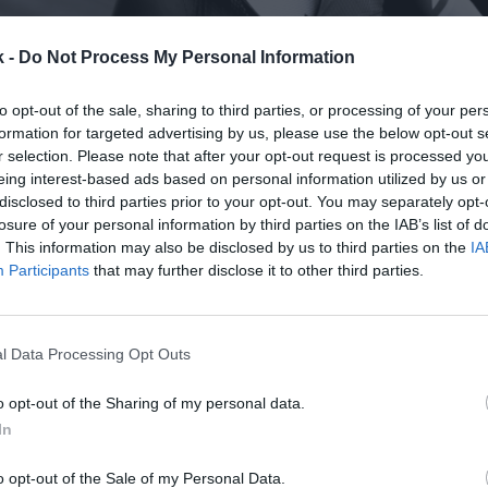
k -
Do Not Process My Personal Information
to opt-out of the sale, sharing to third parties, or processing of your per
formation for targeted advertising by us, please use the below opt-out s
r selection. Please note that after your opt-out request is processed y
28 de noviembre de 2024
eing interest-based ads based on personal information utilized by us or
disclosed to third parties prior to your opt-out. You may separately opt-
Guardar
Me gusta
losure of your personal information by third parties on the IAB’s list of
. This information may also be disclosed by us to third parties on the
IA
Participants
that may further disclose it to other third parties.
era su crecimiento en plena fase de expansión. El ret
n ascender un puerto de montaña tantas veces com
a alcanzar los 8.848 metros de desnivel del Monte E
l Data Processing Opt Outs
s co
o opt-out of the Sharing of my personal data.
In
o opt-out of the Sale of my Personal Data.