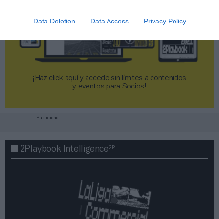
Data Deletion
Data Access
Privacy Policy
¡Haz click aquí y accede sin límites a contenidos
y eventos para Socios!​​​​​​​
Publicidad
2P
2Playbook Intelligence