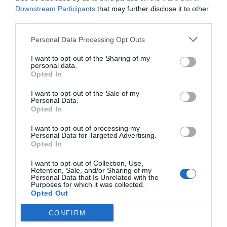
Downstream Participants
that may further disclose it to other
Índex
2P
third parties.
Personal Data Processing Opt Outs
Asobal
I want to opt-out of the Sharing of my
personal data.
Rtve
Opted In
I want to opt-out of the Sale of my
Personal Data.
Opted In
Publicidad
I want to opt-out of processing my
Personal Data for Targeted Advertising.
2P
2Playbook Club
Opted In
I want to opt-out of Collection, Use,
Retention, Sale, and/or Sharing of my
Personal Data that Is Unrelated with the
Purposes for which it was collected.
Opted Out
CONFIRM