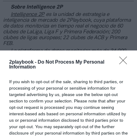
Sobre Intelligence 2P
Intelligence 2P
es la unidad de estrategia e
inteligencia de mercado de 2Playbook, cuya plataforma
de datos monitoriza en tiempo real el negocio de 60
clubes de LaLiga, Liga F y Primera Federación; 200
clubes de ligas europeas; 22 clubes de ACB y Primera
FEB.
La plataforma de datos monitoriza más de 34.000
contratos de patrocinio, de los que 25.000
2playbook -
Do Not Process My Personal
corresponden al mercado español y más de 8.000 a
Information
propiedades deportivas y competiciones internacionales,
segmentados por competición, tipología de activos,
marcas, categorías de producto y valor económico
If you wish to opt-out of the sale, sharing to third parties, or
aproximado de cada acuerdo. Si quieres más
processing of your personal or sensitive information for
información, contacta con nosotros
targeted advertising by us, please use the below opt-out
en
intelligence@2playbook.com
.
section to confirm your selection. Please note that after your
opt-out request is processed you may continue seeing
Añadir
2Playbook
como fuente preferida de Google
interest-based ads based on personal information utilized by
de forma gratuita
us or personal information disclosed to third parties prior to
Mantente informado con las últimas noticias de actualidad.
your opt-out. You may separately opt-out of the further
ACTIVAR AHORA
disclosure of your personal information by third parties on the