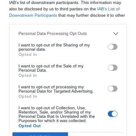
IAB’s list of downstream participants. This information may
also be disclosed by us to third parties on the
IAB’s List of
Downstream Participants
that may further disclose it to other
Compartir
third parties.
Imprimir
Personal Data Processing Opt Outs
Índex
2P
I want to opt-out of the Sharing of my
personal data.
Opted In
NFL
I want to opt-out of the Sale of my
Personal Data.
Opted In
Publicidad
I want to opt-out of processing my
Personal Data for Targeted Advertising.
Opted In
2P
2Playbook Club
I want to opt-out of Collection, Use,
Retention, Sale, and/or Sharing of my
Personal Data that Is Unrelated with the
Purposes for which it was collected.
Opted Out