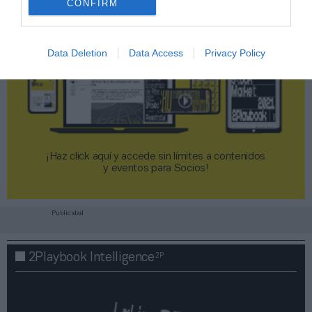
CONFIRM
Data Deletion
Data Access
Privacy Policy
¡Haz click aquí y accede sin límites a contenidos
y eventos para Socios!​​​​​​​
Publicidad
2P
2Playbook Intelligence