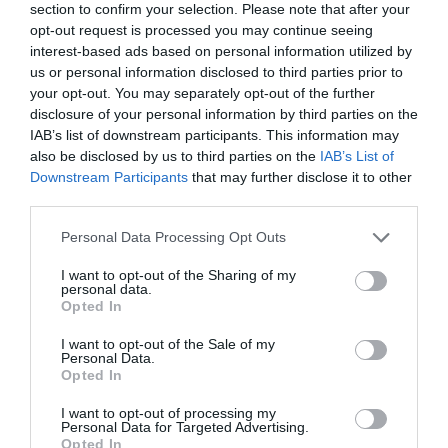
segmentados por competición, tipología de activos,
section to confirm your selection. Please note that after your
marcas, categorías de producto y valor económico
opt-out request is processed you may continue seeing
aproximado de cada acuerdo. Si quieres más
interest-based ads based on personal information utilized by
información, contacta con nosotros
us or personal information disclosed to third parties prior to
en
intelligence@2playbook.com
.
your opt-out. You may separately opt-out of the further
disclosure of your personal information by third parties on the
Añadir
2Playbook
como fuente preferida de Google
IAB’s list of downstream participants. This information may
de forma gratuita
also be disclosed by us to third parties on the
IAB’s List of
Mantente informado con las últimas noticias de actualidad.
Downstream Participants
that may further disclose it to other
ACTIVAR AHORA
third parties.
Personal Data Processing Opt Outs
Compartir
I want to opt-out of the Sharing of my
personal data.
Imprimir
Opted In
I want to opt-out of the Sale of my
Índex
2P
Personal Data.
Opted In
BeIN Sports
I want to opt-out of processing my
Personal Data for Targeted Advertising.
Opted In