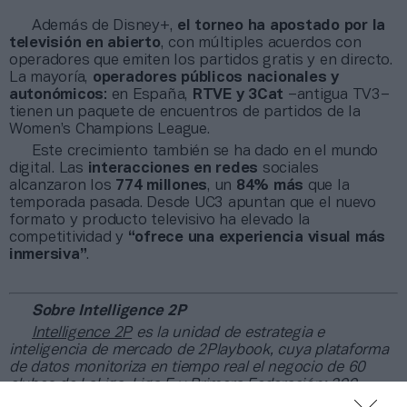
Además de Disney+,
el torneo ha apostado por la
televisión en abierto
, con múltiples acuerdos con
operadores que emiten los partidos gratis y en directo.
La mayoría,
operadores públicos nacionales y
autonómicos
: en España,
RTVE y 3Cat
–antigua TV3–
tienen un paquete de encuentros de partidos de la
Women’s Champions League.
Este crecimiento también se ha dado en el mundo
digital. Las
interacciones
en redes
sociales
alcanzaron los
774 millones
, un
84% más
que la
temporada pasada. Desde UC3 apuntan que el nuevo
formato y producto televisivo ha elevado la
competitividad y
“ofrece una experiencia visual más
inmersiva”
.
Sobre Intelligence 2P
Intelligence 2P
es la unidad de estrategia e
inteligencia de mercado de 2Playbook, cuya plataforma
de datos monitoriza en tiempo real el negocio de 60
clubes de LaLiga, Liga F y Primera Federación; 200
clubes de ligas europeas; 22 clubes de ACB y Primera