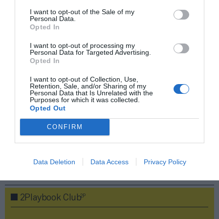
Índex
2P
I want to opt-out of the Sale of my
Personal Data.
Opted In
Uefa
I want to opt-out of processing my
Personal Data for Targeted Advertising.
Champions League
Opted In
I want to opt-out of Collection, Use,
ECA
Retention, Sale, and/or Sharing of my
Personal Data that Is Unrelated with the
Purposes for which it was collected.
Disney+
Opted Out
PRO Women in Sports
CONFIRM
Data Deletion
Data Access
Privacy Policy
Publicidad
2P
2Playbook Club