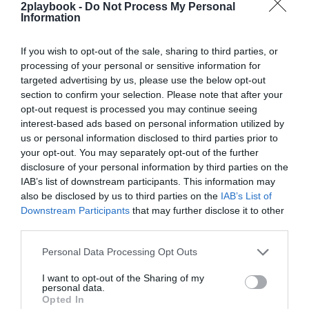
2playbook -
Do Not Process My Personal
FEB.
Information
La plataforma de datos monitoriza más de 34.000
contratos de patrocinio, de los que 25.000
If you wish to opt-out of the sale, sharing to third parties, or
corresponden al mercado español y más de 8.000 a
processing of your personal or sensitive information for
propiedades deportivas y competiciones internacionales,
segmentados por competición, tipología de activos,
targeted advertising by us, please use the below opt-out
marcas, categorías de producto y valor económico
section to confirm your selection. Please note that after your
aproximado de cada acuerdo. Si quieres más
opt-out request is processed you may continue seeing
información, contacta con nosotros
interest-based ads based on personal information utilized by
en
intelligence@2playbook.com
.
us or personal information disclosed to third parties prior to
your opt-out. You may separately opt-out of the further
Añadir
2Playbook
como fuente preferida de Google
disclosure of your personal information by third parties on the
de forma gratuita
IAB’s list of downstream participants. This information may
Mantente informado con las últimas noticias de actualidad.
also be disclosed by us to third parties on the
IAB’s List of
ACTIVAR AHORA
Downstream Participants
that may further disclose it to other
third parties.
Personal Data Processing Opt Outs
Compartir
I want to opt-out of the Sharing of my
Imprimir
personal data.
Opted In