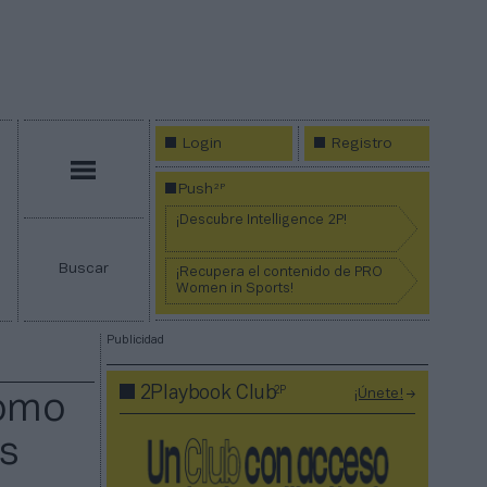
Login
Registro
Menú
2P
Push
¡Descubre Intelligence 2P!
Buscar
¡Recupera el contenido de PRO
Women in Sports!
Publicidad
2P
2Playbook Club
¡Únete!
como
s