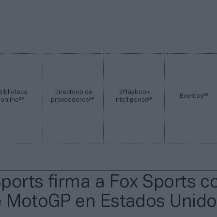
Biblioteca
Directorio de
2Playbook
2P
Eventos
2P
2P
2P
online
proveedores
Intelligence
ports firma a Fox Sports 
e MotoGP en Estados Unido