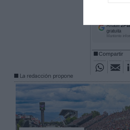
Copas del Rey y
información, c
Añadir
2Pl
gratuita
Mantente infor
Compartir
La redacción propone