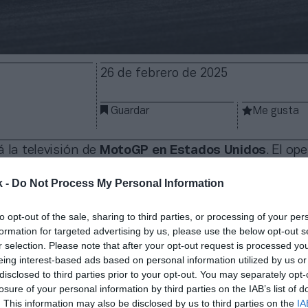
26 de febrero de 2025
Guardar
Me gusta
á la televisión de
MotoGP en Estados Unidos
. El op
cuerdo con Dorna Sports para emitir la competición
nte los próximos años
mediante un contrato multia
k -
Do Not Process My Personal Information
rmado en un comunicado. La duración concreta del
 económicos no se han desvelado.
to opt-out of the sale, sharing to third parties, or processing of your per
formation for targeted advertising by us, please use the below opt-out s
oma el testigo de TNT Sports
, que tuvo los derecho
r selection. Please note that after your opt-out request is processed y
en 2024. Los aficionados podrán ver las carreras al S
eing interest-based ads based on personal information utilized by us or
ra del domingo en Fox Business. Además, todas las
disclosed to third parties prior to your opt-out. You may separately opt-
n disponibles en la aplicación de Fox Sports. Asimis
losure of your personal information by third parties on the IAB’s list of
tirán repeticiones durante la semana.
. This information may also be disclosed by us to third parties on the
IA