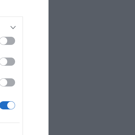
 el mayor
ial sin
lico fiel
ansión
o
Dan
ado de
a de
España,
tras 100
 Superliga
sto
regada
aña o