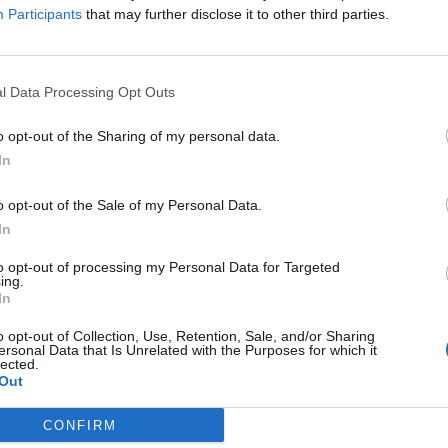
Participants
that may further disclose it to other third parties.
rte más emocionante del planeta y queremos verlo en
ble, sobre todo en
mercados donde hay tanto
potenc
es el caso de
Estados Unidos,
donde
tenemos un púb
mpresionante de MotoGP,
pero mucho margen de exp
l Data Processing Opt Outs
gente vea de qué se trata este deporte”, ha explicad
 director comercial de MotoGP.
o opt-out of the Sharing of my personal data.
In
o opt-out of the Sale of my Personal Data.
ligence 2P
In
 2P
es la unidad de estrategia e inteligencia de merc
to opt-out of processing my Personal Data for Targeted
 plataforma de datos monitoriza la asistencia y vent
ing.
s de 200 ligas y torneos masculinos y femeninos en 
In
 de música, museos y eventos de entretenimiento, y o
o opt-out of Collection, Use, Retention, Sale, and/or Sharing
res de running y ciclismo.
ersonal Data that Is Unrelated with the Purposes for which it
lected.
cluye información club a club en LaLiga, ACB, Asobal,
Out
odas las grandes ligas extranjeras de fútbol y balonce
menino, así como los datos de asistencia media y ag
CONFIRM
lecciones, torneos internacionales celebrados en Esp