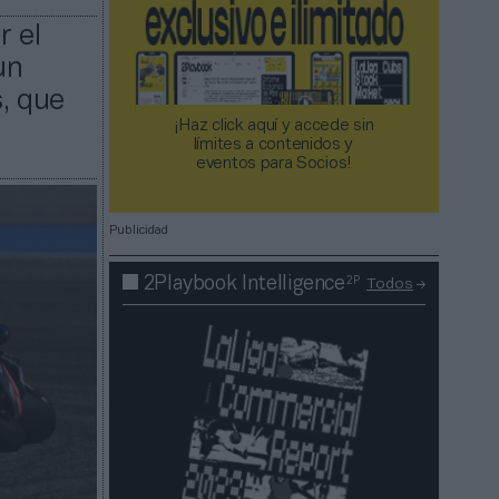
r el
un
, que
¡Haz click aquí y accede sin
límites a contenidos y
eventos para Socios!​​​​​​​
Publicidad
2P
2Playbook Intelligence
Todos