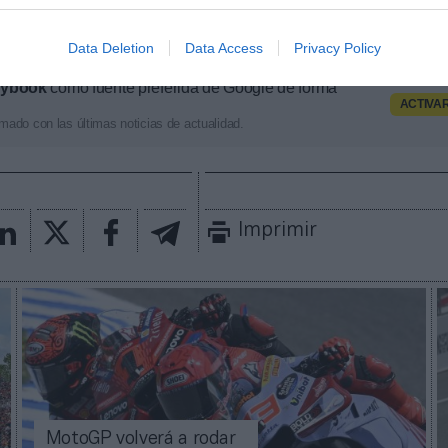
 de la Reina de todos los deportes. Si quieres más
ontacta con nosotros a través de
intelligence@2play
Data Deletion
Data Access
Privacy Policy
aybook
como fuente preferida de Google de forma
ACTIVA
mado con las últimas noticias de actualidad.
Imprimir
MotoGP volverá a rodar