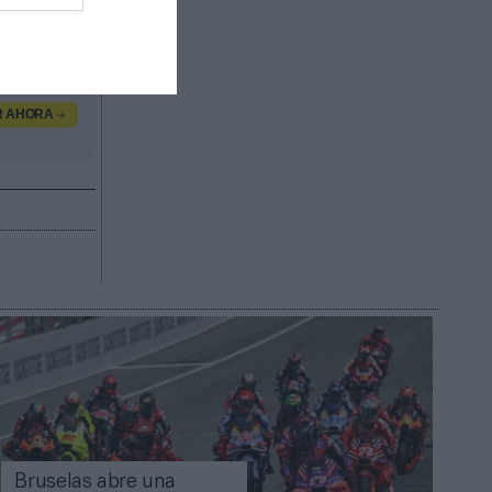
book.com
.
R AHORA
Bruselas abre una