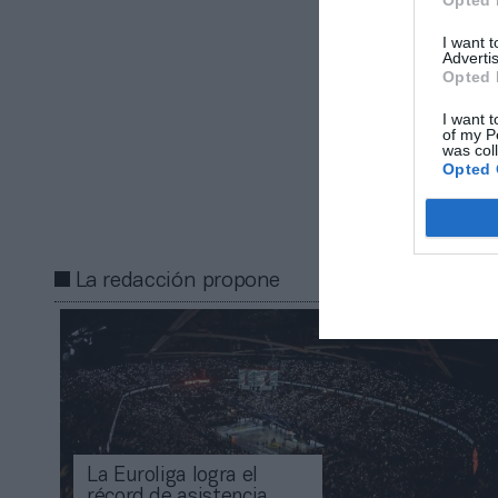
2021, que ofre
partidos se ofr
I want 
Advertis
Opted 
Añadir
2Pl
gratuita
I want t
Mantente infor
of my P
was col
Opted 
Compartir
La redacción propone
La Euroliga logra el
récord de asistencia