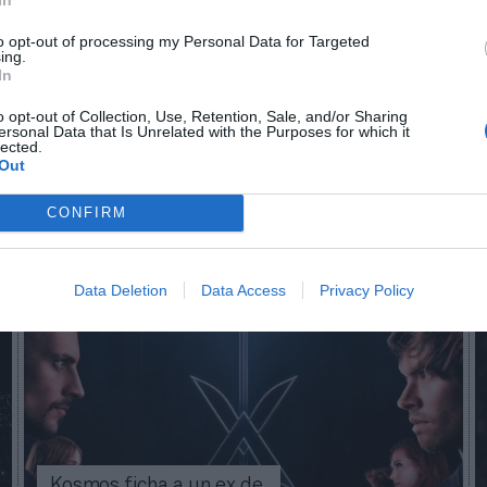
cía un partido por jornada en streaming bajo demand
ecerán en la plataforma de Espn y el canal Espn 3.
to opt-out of processing my Personal Data for Targeted
ing.
In
aybook
como fuente preferida de Google de forma
ACTIVA
o opt-out of Collection, Use, Retention, Sale, and/or Sharing
mado con las últimas noticias de actualidad.
ersonal Data that Is Unrelated with the Purposes for which it
lected.
Out
CONFIRM
Imprimir
Data Deletion
Data Access
Privacy Policy
Kosmos ficha a un ex de