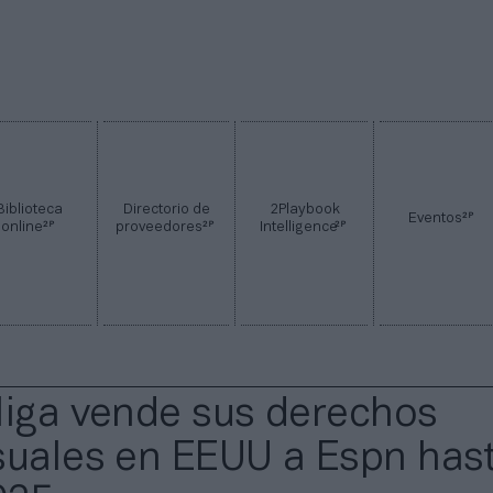
Biblioteca
Directorio de
2Playbook
2P
Eventos
2P
2P
2P
online
proveedores
Intelligence
liga vende sus derechos
suales en EEUU a Espn has