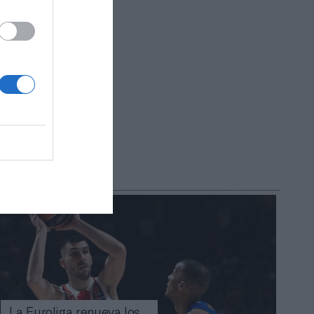
a. Los
R AHORA
La Euroliga renueva los