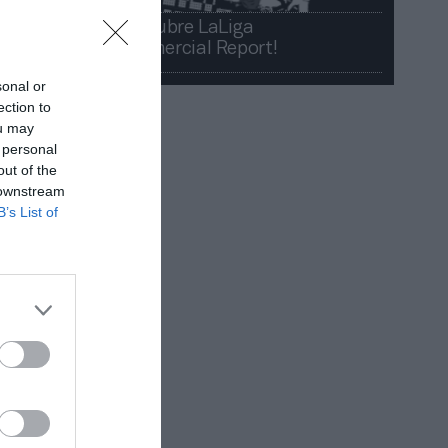
¡Descubre LaLiga
Commercial Report!​​
sonal or
ection to
ou may
 personal
out of the
 downstream
B’s List of
al
l
2023-2024,
os
 Final
que
ook
en