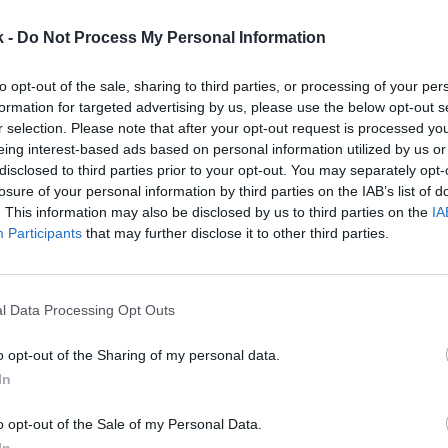
k -
Do Not Process My Personal Information
to opt-out of the sale, sharing to third parties, or processing of your per
formation for targeted advertising by us, please use the below opt-out s
r selection. Please note that after your opt-out request is processed y
8 de mayo de 2023
eing interest-based ads based on personal information utilized by us or
disclosed to third parties prior to your opt-out. You may separately opt-
losure of your personal information by third parties on the IAB’s list of
Guardar
Me gusta
. This information may also be disclosed by us to third parties on the
IA
Participants
that may further disclose it to other third parties.
anza en Estados Unidos a través de Espn
. La princip
ropea de baloncesto ha alcanzado un acuerdo con e
vender sus derechos audiovisuales en el país hasta 
l Data Processing Opt Outs
rmado en un comunicado. Se desconocen los términ
 contrato.
o opt-out of the Sharing of my personal data.
In
á los últimos partidos de
play offs
de 2022-2023 y la
 la próxima campaña. Se desconoce los encuentros 
o opt-out of the Sale of my Personal Data.
nada.
La Euroliga entró en EEUU a través de Faceb
In