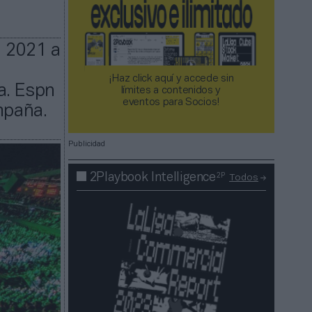
 2021 a
¡Haz click aquí y accede sin
a. Espn
límites a contenidos y
eventos para Socios!​​​​​​​
mpaña.
Publicidad
2P
2Playbook Intelligence
Todos