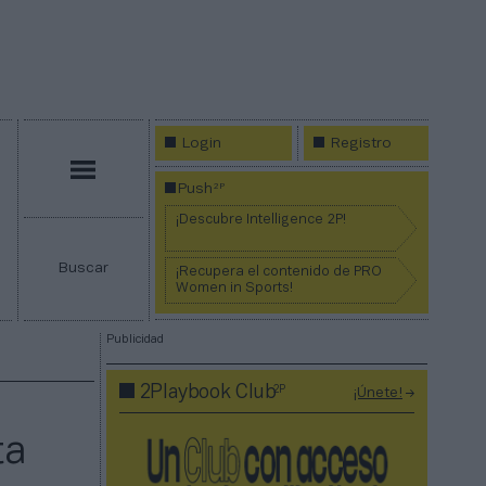
Login
Registro
Menú
2P
Push
¡Descubre Intelligence 2P!
Buscar
¡Recupera el contenido de PRO
Women in Sports!
Publicidad
2P
2Playbook Club
¡Únete!
ta