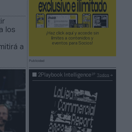
ir
a los
¡Haz click aquí y accede sin
límites a contenidos y
eventos para Socios!​​​​​​​
itirá a
Publicidad
2P
2Playbook Intelligence
Todos