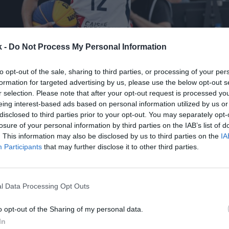
k -
Do Not Process My Personal Information
to opt-out of the sale, sharing to third parties, or processing of your per
formation for targeted advertising by us, please use the below opt-out s
26 de mayo de 2023
r selection. Please note that after your opt-out request is processed y
eing interest-based ads based on personal information utilized by us or
disclosed to third parties prior to your opt-out. You may separately opt-
Guardar
Me gusta
losure of your personal information by third parties on the IAB’s list of
. This information may also be disclosed by us to third parties on the
IA
Participants
that may further disclose it to other third parties.
3x3 sigue dando pasos para consolidarse en Europa. 
zado un acuerdo con Fiba para
comprar sus derech
 por dos temporadas,
hasta 2024,
según ha informa
s términos económicos no se han desvelado.
l Data Processing Opt Outs
odrá emitir en abierto partidos del Mundial, los dos
o opt-out of the Sharing of my personal data.
asificatorios para los Juegos Olímpicos. Además, inc
In
sional masculino y femenino.