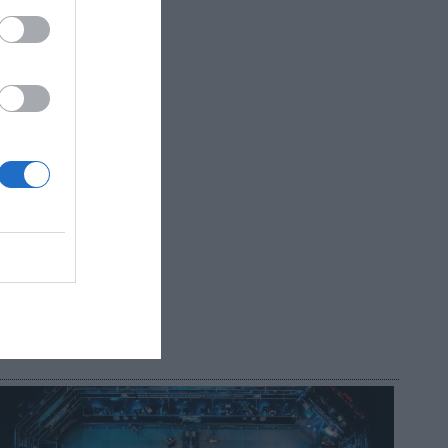
és de
a,
hlights
y
s no
R AHORA