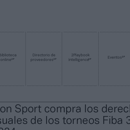
Biblioteca
Directorio de
2Playbook
2P
Eventos
2P
2P
2P
online
proveedores
Intelligence
ion Sport compra los dere
suales de los torneos Fiba 