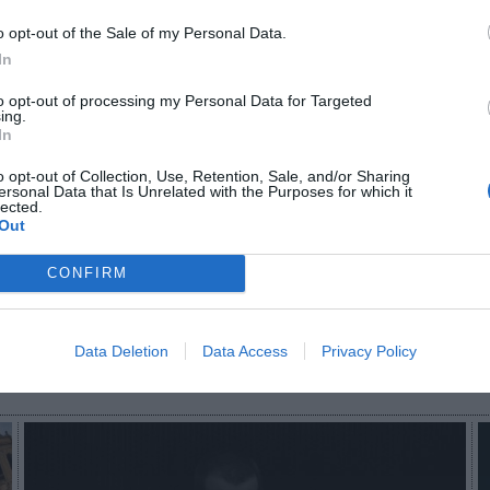
ncluye a España, que los ofrecerá en abierto a trav
o opt-out of the Sale of my Personal Data.
otros países miembros como Bélgica, Grecia, Hungrí
In
nia y Suiza. Además, se podrán emitir resúmenes,
hig
os tanto en redes sociales como en otros canales
to opt-out of processing my Personal Data for Targeted
ing.
garantizando la cobertura televisiva y en plataforma
In
o opt-out of Collection, Use, Retention, Sale, and/or Sharing
ersonal Data that Is Unrelated with the Purposes for which it
aybook
como fuente preferida de Google de forma
lected.
ACTIVA
Out
mado con las últimas noticias de actualidad.
CONFIRM
Data Deletion
Data Access
Privacy Policy
Imprimir