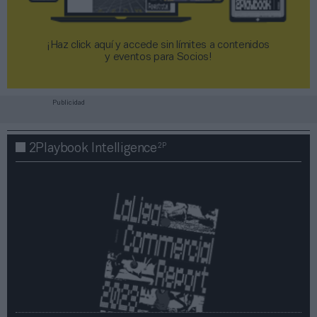
¡Haz click aquí y accede sin límites a contenidos
y eventos para Socios!​​​​​​​
Publicidad
2P
2Playbook Intelligence