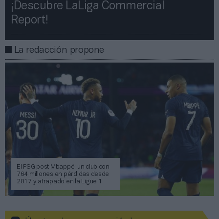
¡Descubre LaLiga Commercial
Report!​​
La redacción propone
El PSG post Mbappé: un club con
764 millones en pérdidas desde
2017 y atrapado en la Ligue 1