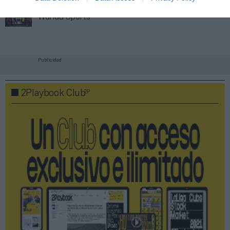
Wanda Sports
Publicidad
2P
2Playbook Club