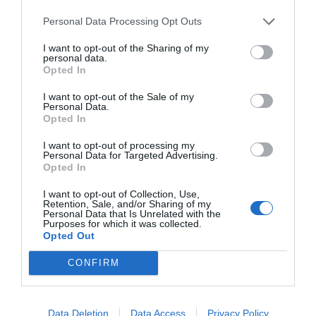
marcas, categorías de producto y valor económico
aproximado de cada acuerdo. Si quieres más
Personal Data Processing Opt Outs
información, contacta con nosotros a través de
intelligence@2playbook.com
.
I want to opt-out of the Sharing of my
personal data.
Opted In
Añadir
2Playbook
como fuente preferida de Google
de forma gratuita
I want to opt-out of the Sale of my
Mantente informado con las últimas noticias de actualidad.
Personal Data.
ACTIVAR AHORA
Opted In
I want to opt-out of processing my
Personal Data for Targeted Advertising.
Opted In
Compartir
I want to opt-out of Collection, Use,
Imprimir
Retention, Sale, and/or Sharing of my
Personal Data that Is Unrelated with the
Purposes for which it was collected.
Opted Out
Índex
2P
CONFIRM
Ligue 1
BeIN Sports
Data Deletion
Data Access
Privacy Policy