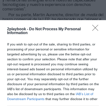
y remarca las sinergias entre nuestras capacidades
tecnológicas y nuestra experiencia con derechos
comerciales”.
Por su parte, Martin Aurenche, director de
media
del
brazo comercial de la LFP, ha destacado que “alinear e
incrementar nuestra cooperación con Infront nos
permite amplificar nuestra huella global y llevar la
2playbook -
Do Not Process My Personal
Information
pasión del fútbol francés a nuevas audiencias. Su
enfoque, sin duda,
elevará nuestra presencia
internacional, así como la experiencia de visionado
y
If you wish to opt-out of the sale, sharing to third parties, or
reforzará a la liga en el panorama internacional del
processing of your personal or sensitive information for
deporte”.
targeted advertising by us, please use the below opt-out
section to confirm your selection. Please note that after your
opt-out request is processed you may continue seeing
Sobre 2Playbook Intelligence
interest-based ads based on personal information utilized by
2Playbook Intelligence
es la unidad de datos e
us or personal information disclosed to third parties prior to
inteligencia de mercado de 2Playbook, cuya plataforma
your opt-out. You may separately opt-out of the further
de datos monitoriza en tiempo real el negocio de más
disclosure of your personal information by third parties on the
de 280 clubes de fútbol y baloncesto de toda Europa,
IAB’s list of downstream participants. This information may
la asistencia a todos los eventos deportivos y de
also be disclosed by us to third parties on the
IAB’s List of
entretenimiento en España, así como más de 20.000
contratos de patrocinio en el mercado español,
Downstream Participants
that may further disclose it to other
segmentados por competición, tipología de activos,
third parties.