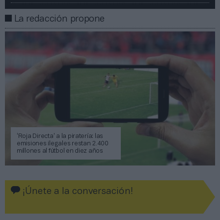
La redacción propone
‘Roja Directa’ a la piratería: las
emisiones ilegales restan 2.400
millones al fútbol en diez años
¡Únete a la conversación!