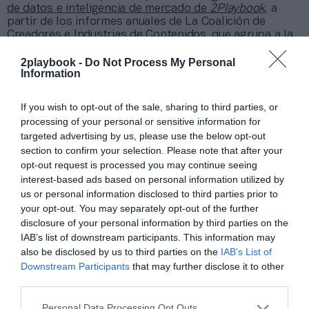
de datos e inteligencia de mercado de
2Playbook
, a
partir de los informes anuales de La Coalición de
Creadores e Industrias de Contenidos, que agrupa a la
industria de contenidos digitales en España.
2playbook -
Do Not Process My Personal
A la campaña emprendida en España hay que
Information
sumarle el último golpe judicial a la piratería en el Reino
Unido. La justicia británica ha sentenciado a dos años y
medio de la cárcel al responsable de un servicio ilegal
If you wish to opt-out of the sale, sharing to third parties, or
de streaming que mostraba partidos de la Premier
processing of your personal or sensitive information for
League gracias a dispositivos
Fire Sticks
ilegales, según
targeted advertising by us, please use the below opt-out
ha anunciado la propia competición.
section to confirm your selection. Please note that after your
opt-out request is processed you may continue seeing
Añadir
2Playbook
como fuente preferida de Google
interest-based ads based on personal information utilized by
de forma gratuita
us or personal information disclosed to third parties prior to
Mantente informado con las últimas noticias de actualidad.
your opt-out. You may separately opt-out of the further
ACTIVAR AHORA
disclosure of your personal information by third parties on the
IAB’s list of downstream participants. This information may
also be disclosed by us to third parties on the
IAB’s List of
Downstream Participants
that may further disclose it to other
Compartir
third parties.
Imprimir
Personal Data Processing Opt Outs