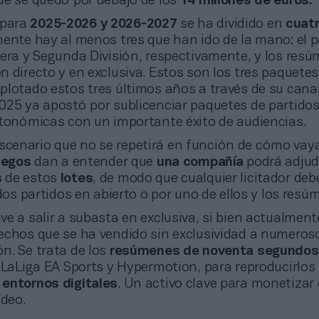
ue se quedó por debajo de los
14 millones de euros.
 para
2025-2026 y 2026-2027
se ha dividido en
cuatr
mente hay al menos tres que han ido de la mano: el p
mera y Segunda División, respectivamente, y los res
 directo y en exclusiva. Estos son los tres paquete
plotado estos tres últimos años a través de su canal
025 ya apostó por sublicenciar paquetes de partidos
utonómicas con un importante éxito de audiencias.
scenario que no se repetirá en función de cómo vaya
iegos
dan a entender que
una compañía
podrá adjud
s
de estos
lotes
, de modo que cualquier licitador deb
 dos partidos en abierto o por uno de ellos y los resú
elve a salir a subasta en exclusiva, si bien actualmen
echos que se ha vendido sin exclusividad a numero
n. Se trata de los
resúmenes de noventa segundos
 LaLiga EA Sports y Hypermotion, para reproducirlos
n
entornos digitales
. Un activo clave para monetizar
ídeo.