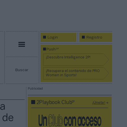
Login
Registro
Menú
2P
Push
¡Descubre Intelligence 2P!
Buscar
¡Recupera el contenido de PRO
Women in Sports!
Publicidad
2P
2Playbook Club
¡Únete!
la
 de