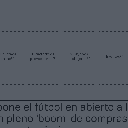
Biblioteca
Directorio de
2Playbook
2P
Eventos
2P
2P
2P
online
proveedores
Intelligence
one el fútbol en abierto a 
n pleno ‘boom’ de compras