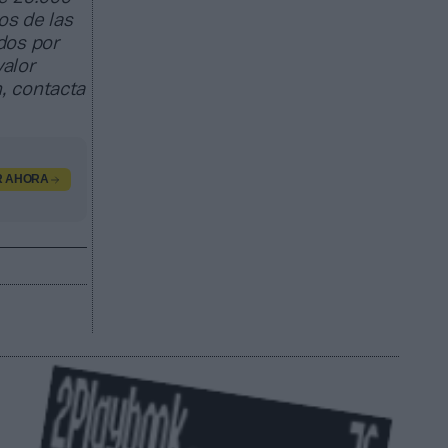
os de las
dos por
valor
, contacta
R AHORA