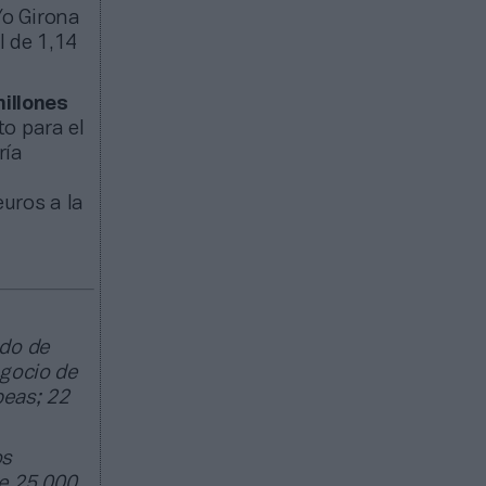
/o Girona
l de 1,14
illones
to para el
ría
uros a la
ado de
egocio de
peas; 22
os
e 25.000