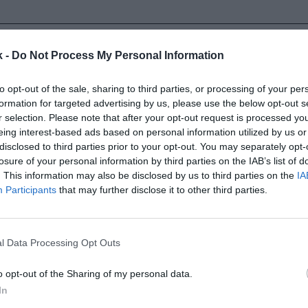
rado 1.194 millones con la ve
k -
Do Not Process My Personal Information
 nacionales en el ciclo en cu
to opt-out of the sale, sharing to third parties, or processing of your per
formation for targeted advertising by us, please use the below opt-out s
r selection. Please note that after your opt-out request is processed y
eing interest-based ads based on personal information utilized by us or
a un proceso en el que las televisiones públicas po
disclosed to third parties prior to your opt-out. You may separately opt-
destacado a través de RTVE y la Forta, después de l
losure of your personal information by third parties on the IAB’s list of
 temporada. Históricamente no ha sido un contenido 
. This information may also be disclosed by us to third parties on the
IA
ivados como Mediaset y Atresmedia, al ser
partidos
Participants
that may further disclose it to other third parties.
local que nacional
. “El partido en abierto tiene poco 
cia y a nivel comercial, pero los resúmenes son muy
 argumentaba Jaume Roures, cofundador y exCEO de
l Data Processing Opt Outs
o opt-out of the Sharing of my personal data.
etos es el de la
dificultad de disponer de una franja 
In
ada que permita crear un producto como, por ejempl
 Estados Unidos. No obstante, a efectos prácticos s