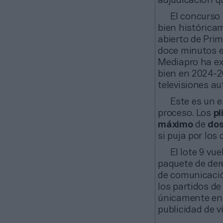
adjudicación q
El concurso
bien histórica
abierto de Pri
doce minutos en
Mediapro ha ex
bien en 2024-2
televisiones a
Este es un e
proceso. Los
pl
máximo
de
do
si puja por los
El lote 9 vu
paquete de der
de comunicació
los partidos de
únicamente e
publicidad de v