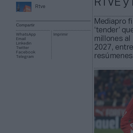
RTVE y 
Rtve
Mediapro f
Compartir
‘tender’ qu
WhatsApp
Imprimir
millones al
Email
Linkedin
2027, entre
Twitter
Facebook
resúmenes 
Telegram