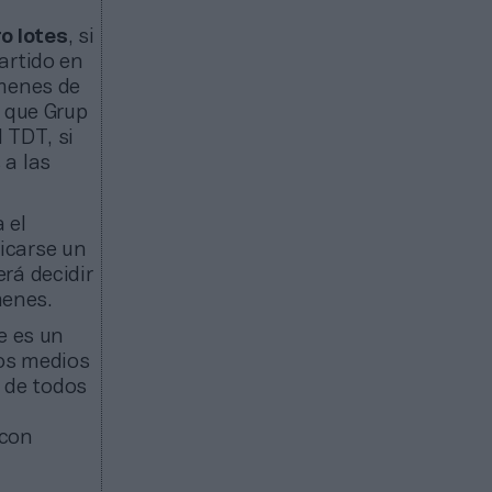
o lotes
, si
artido en
úmenes de
s que Grup
 TDT, si
 a las
 el
icarse un
erá decidir
menes.
te es un
sos medios
de todos
 con