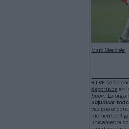
Marc Menchén
RTVE
se ha con
deportivos
en l
boom
. La orga
adjudicar todo 
vez que el con
momento, el gr
únicamente por