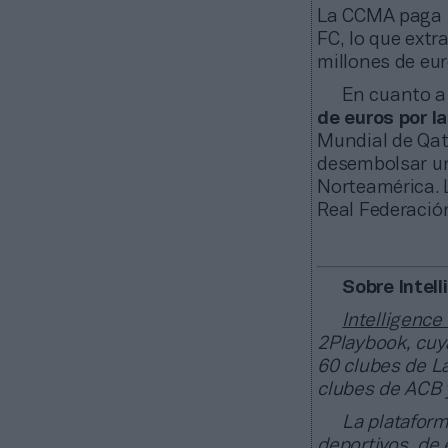
La CCMA paga 1
FC, lo que extr
millones de eur
En cuanto 
de euros por l
Mundial de Qat
desembolsar una
Norteamérica. 
Real Federació
Sobre Intel
Intelligence
2Playbook, cuya
60 clubes de La
clubes de ACB 
La plataform
deportivos, de