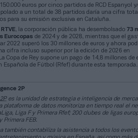
50.000 euros por cinco partidos de RCD Espanyol y
apolado a un total de 38 partidos daría una cifra tota
os para su emisión exclusiva en Cataluña.
a
RTVE
, la corporación pública ha desembolsado
73 m
as Eurocopas
de 2024 y de 2028, mientras que el gas
ar 2022 superó los 30 millones de euros y ahora pod
 cifra incluso superior por la edición de 2026 en
La Copa de Rey supone un pago de 14,8 millones de e
n Española de Fútbol (Rfef) durante esta temporada.
ligence 2P
 2P
es la unidad de estrategia e inteligencia de merc
 plataforma de datos monitoriza en tiempo real el n
Liga, Liga F y Primera Rfef; 200 clubes de ligas euro
y Primera FEB.
a también contabiliza la asistencia a todos los event
 entretenimiento y música en España, así como más d