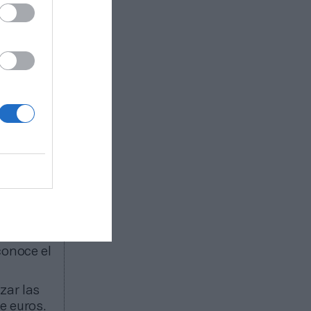
n
ncias que
n
puedan
a de lo que
l y los
s por
ta de
n a
e
sión de
s de
conoce el
zar las
e euros.