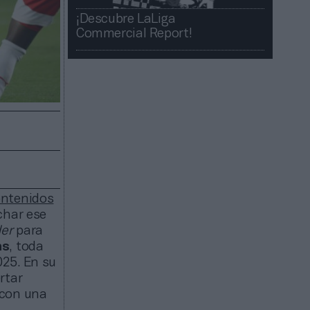
¡Descubre LaLiga
Commercial Report!​​
ontenidos
char ese
er
para
as
, toda
025. En su
rtar
 con una