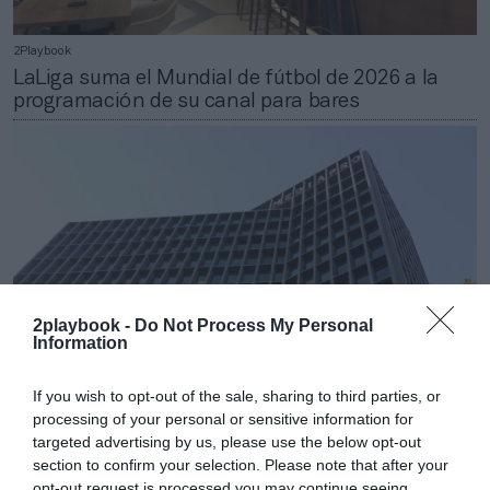
2Playbook
LaLiga suma el Mundial de fútbol de 2026 a la
programación de su canal para bares
2playbook -
Do Not Process My Personal
Information
If you wish to opt-out of the sale, sharing to third parties, or
processing of your personal or sensitive information for
2Playbook
targeted advertising by us, please use the below opt-out
Grup Mediapro acuerda el despido de 189
section to confirm your selection. Please note that after your
trabajadores en España
opt-out request is processed you may continue seeing