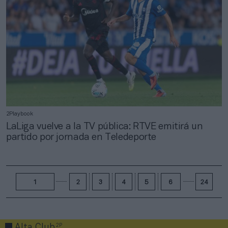
2Playbook
LaLiga vuelve a la TV pública: RTVE emitirá un
partido por jornada en Teledeporte
1
2
3
4
5
6
24
2P
Alta Club