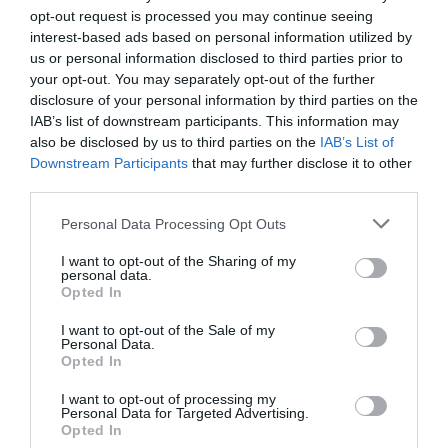
media por club se sitúa en 300.000 euros
, y del total,
opt-out request is processed you may continue seeing
un 7,5% (360.000 euros) se destinó a promocionar la
interest-based ads based on personal information utilized by
liga y a la ayuda al descenso.
us or personal information disclosed to third parties prior to
your opt-out. You may separately opt-out of the further
Añadir
2Playbook
como fuente preferida de Google
disclosure of your personal information by third parties on the
de forma gratuita
IAB’s list of downstream participants. This information may
Mantente informado con las últimas noticias de actualidad.
also be disclosed by us to third parties on the
IAB’s List of
ACTIVAR AHORA
Downstream Participants
that may further disclose it to other
third parties.
Personal Data Processing Opt Outs
Compartir
I want to opt-out of the Sharing of my
Imprimir
personal data.
Opted In
Índex
2P
I want to opt-out of the Sale of my
Personal Data.
Opted In
Liga F
I want to opt-out of processing my
Personal Data for Targeted Advertising.
Rtve
Opted In