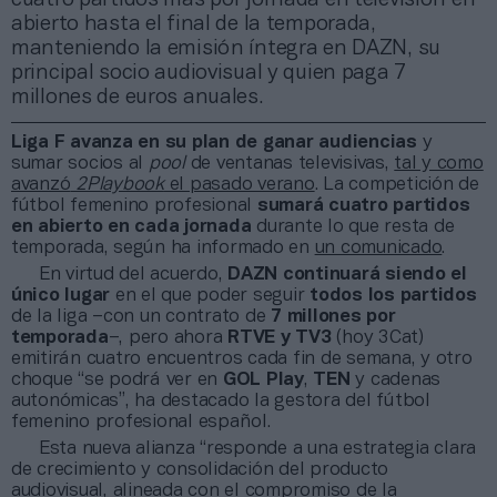
abierto hasta el final de la temporada,
manteniendo la emisión íntegra en DAZN, su
principal socio audiovisual y quien paga 7
millones de euros anuales.
Liga F avanza en su plan de ganar audiencias
y
sumar socios al
pool
de ventanas televisivas,
tal y como
avanzó
2Playbook
el pasado verano
. La competición de
fútbol femenino profesional
sumará cuatro partidos
en abierto
en cada jornada
durante lo que resta de
temporada, según ha informado en
un comunicado
.
En virtud del acuerdo,
DAZN continuará siendo el
único lugar
en el que poder seguir
todos los partidos
de la liga –con un contrato de
7 millones por
temporada
–, pero ahora
RTVE y TV3
(hoy 3Cat)
emitirán cuatro encuentros cada fin de semana, y otro
choque “se podrá ver en
GOL Play
,
TEN
y cadenas
autonómicas”, ha destacado la gestora del fútbol
femenino profesional español.
Esta nueva alianza “responde a una estrategia clara
de crecimiento y consolidación del producto
audiovisual, alineada con el compromiso de la