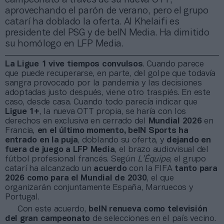
aprovechando el parón de verano, pero el grupo
catarí ha doblado la oferta. Al Khelaifi es
presidente del PSG y de beIN Media. Ha dimitido
su homólogo en LFP Media.
La Ligue 1 vive tiempos convulsos
. Cuando parece
que puede recuperarse, en parte, del golpe que todavía
sangra provocado por la pandemia y las decisiones
adoptadas justo después, viene otro traspiés. En este
caso, desde casa. Cuando todo parecía indicar que
Ligue 1+
, la nueva OTT propia, se haría con los
derechos en exclusiva en cerrado del
Mundial 2026
en
Francia,
en el último momento, beIN Sports
ha
entrado en la puja
, doblando su oferta, y
dejando en
fuera de juego a LFP Media
, el brazo audiovisual del
fútbol profesional francés. Según
L’Équipe
, el grupo
catarí ha alcanzado un
acuerdo
con la FIFA
tanto para
2026 como para el
Mundial de 2030
, el que
organizarán conjuntamente España, Marruecos y
Portugal.
Con este acuerdo,
beIN
renueva como televisión
del gran campeonato
de selecciones en el país vecino.