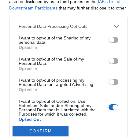
also be disclosed by us to third parties on the
IAB’s List of
Downstream Participants
that may further disclose it to other
third parties.
Índex
2P
Personal Data Processing Opt Outs
Ligue 1
I want to opt-out of the Sharing of my
personal data.
Fifa
Opted In
I want to opt-out of the Sale of my
Personal Data.
Opted In
Publicidad
I want to opt-out of processing my
Personal Data for Targeted Advertising.
Opted In
2P
2Playbook Club
I want to opt-out of Collection, Use,
Retention, Sale, and/or Sharing of my
Personal Data that Is Unrelated with the
Purposes for which it was collected.
Opted Out
CONFIRM