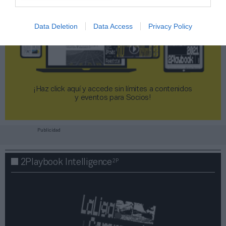
Data Deletion
Data Access
Privacy Policy
¡Haz click aquí y accede sin límites a contenidos
y eventos para Socios!​​​​​​​
Publicidad
2P
2Playbook Intelligence