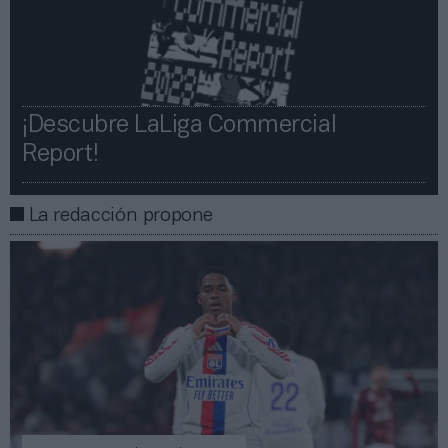
¡Descubre LaLiga Commercial
Report!​​
La redacción propone