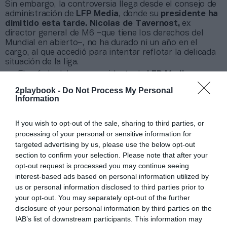
Sin embargo, la controversia llega desde el consejo de
administración de
LFP Media
, donde su
presidente ha
dimitido esta tarde. Nicolas de Tavernost,
ex
director general de M6 –que tiene los derechos del
Mundial en abierto–, no ha durado ni un año en el
cargo, al que accedió para intentar reflotar la delicada
situación de la liga.
El enfado del ya expresidente de
LFP Media
proviene de que
beIN Media
está liderado por el
2playbook -
Do Not Process My Personal
presidente del Paris Saint-Germain (PSG),
Nasser Al
Information
Khelaifi
, lo que se ha entendido por parte de algunos
clubes como un boicot interno.
If you wish to opt-out of the sale, sharing to third parties, or
processing of your personal or sensitive information for
Añadir
2Playbook
como fuente preferida de Google
targeted advertising by us, please use the below opt-out
de forma gratuita
section to confirm your selection. Please note that after your
Mantente informado con las últimas noticias de actualidad.
ACTIVAR AHORA
opt-out request is processed you may continue seeing
interest-based ads based on personal information utilized by
us or personal information disclosed to third parties prior to
your opt-out. You may separately opt-out of the further
Compartir
disclosure of your personal information by third parties on the
IAB’s list of downstream participants. This information may
Imprimir