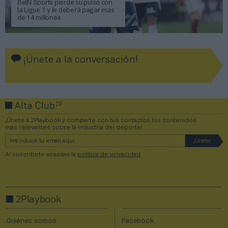
BeIN Sports pierde su pulso con
la Ligue 1 y le deberá pagar más
de 14 millones
¡Únete a la conversación!
2P
Alta Club
¡Únete a 2Playbook y comparte con tus contactos los contenidos
más relevantes sobre la industria del deporte!
Al suscribirte aceptas la
política de privacidad
.
2Playbook
Quiénes somos
Facebook