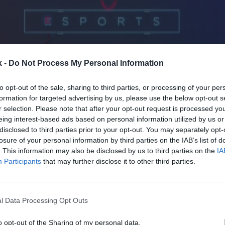
k -
Do Not Process My Personal Information
to opt-out of the sale, sharing to third parties, or processing of your per
23 de abril de 2021
formation for targeted advertising by us, please use the below opt-out s
r selection. Please note that after your opt-out request is processed y
Guardar
Me gusta
eing interest-based ads based on personal information utilized by us or
disclosed to third parties prior to your opt-out. You may separately opt-
losure of your personal information by third parties on the IAB’s list of
e de la división de eSports de Dentsu-Mktg España.
L
. This information may also be disclosed by us to third parties on the
IA
 consultoría ha situado al frente a Karen Moctezu
Participants
that may further disclose it to other third parties.
o de Álvaro Giner
, que en enero se incorporó a Sport
o vertical de deportes electrónicos.
iene más de once años de experiencia en la indus
l Data Processing Opt Outs
lectrónicos.
Durante siete años trabajó para el desa
os últimos cuatro años ha desempeñado diferentes ro
o opt-out of the Sharing of my personal data.