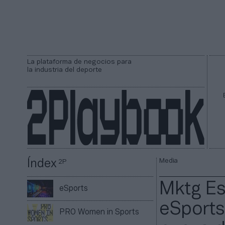
La plataforma de negocios para
la industria del deporte
Media
Índex
2P
Mktg Es
eSports
eSports
PRO Women in Sports