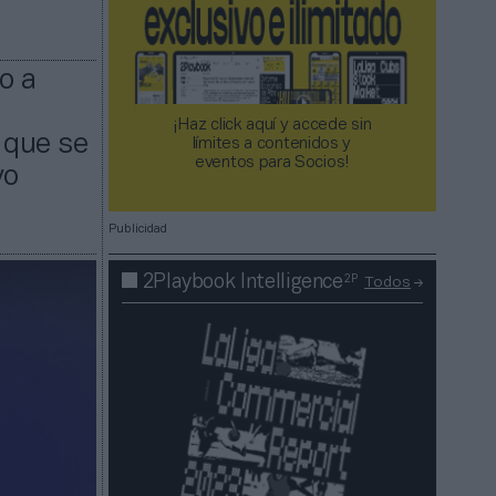
o a
¡Haz click aquí y accede sin
, que se
límites a contenidos y
eventos para Socios!​​​​​​​
vo
Publicidad
2P
2Playbook Intelligence
Todos