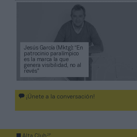
Jesús García (Mktg): “En
patrocinio paralímpico
es la marca la que
genera visibilidad, no al
revés"
¡Únete a la conversación!
2P
Alta Club