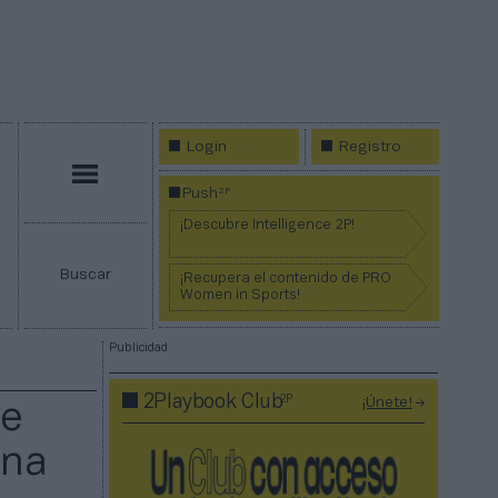
Login
Registro
Menú
2P
Push
¡Descubre Intelligence 2P!
Buscar
¡Recupera el contenido de PRO
Women in Sports!
Publicidad
2P
2Playbook Club
¡Únete!
de
una