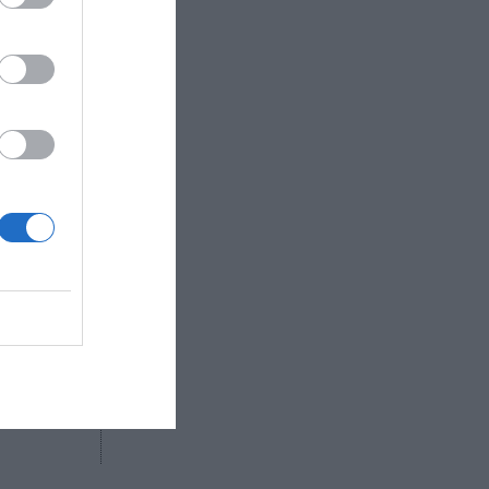
por Javier
sports en
o que en
idades a
“supone
dilatada
al media,
R AHORA