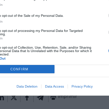
e y L3TCraft.
La directiva estará apoyada en Mktg 
In
 desarrolla desde hace dos años las estrategias de e
o opt-out of the Sale of my Personal Data.
In
a, consejero delegado de Mktg España, ha destacad
postamos siempre por el talento y por sumar capac
to opt-out of processing my Personal Data for Targeted
to como agencia”. La incorporación de Moctezuma 
ing.
In
nto de la división de eSports, a la que se suman su 
el territorio y sus conocimientos en influencia y soci
o opt-out of Collection, Use, Retention, Sale, and/or Sharing
 el equipo actual”.
ersonal Data that Is Unrelated with the Purposes for which it
lected.
Out
aybook
como fuente preferida de Google de forma
ACTIVA
CONFIRM
mado con las últimas noticias de actualidad.
Data Deletion
Data Access
Privacy Policy
Imprimir