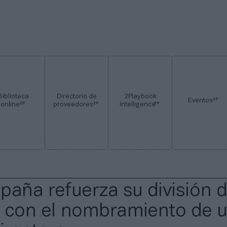
Biblioteca
Directorio de
2Playbook
2P
Eventos
2P
2P
2P
online
proveedores
Intelligence
paña refuerza su división 
 con el nombramiento de 