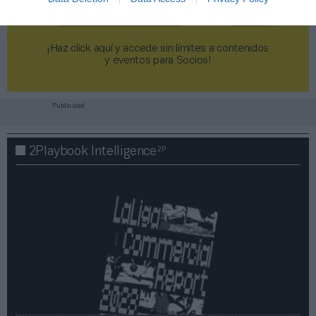
¡Haz click aquí y accede sin límites a contenidos
y eventos para Socios!​​​​​​​
Publicidad
2P
2Playbook Intelligence