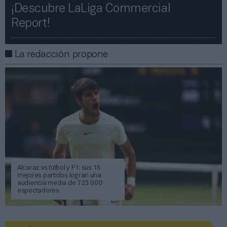
¡Descubre LaLiga Commercial
Report!​​
La redacción propone
Alcaraz vs fútbol y F1: sus 15
mejores partidos logran una
audiencia media de 723.000
espectadores