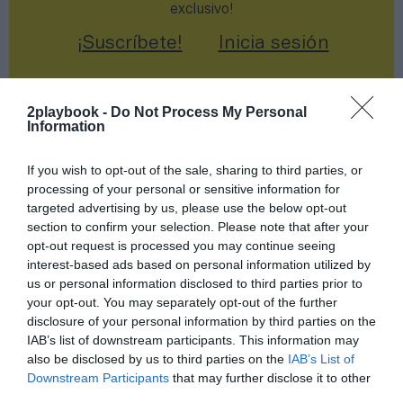
exclusivo!
¡Suscríbete!
Inicia sesión
2playbook -
Do Not Process My Personal
Information
Compartir
If you wish to opt-out of the sale, sharing to third parties, or
Imprimir
processing of your personal or sensitive information for
targeted advertising by us, please use the below opt-out
Índex
2P
section to confirm your selection. Please note that after your
opt-out request is processed you may continue seeing
interest-based ads based on personal information utilized by
Dazn
us or personal information disclosed to third parties prior to
your opt-out. You may separately opt-out of the further
Movistar
disclosure of your personal information by third parties on the
IAB’s list of downstream participants. This information may
Telefónica
also be disclosed by us to third parties on the
IAB’s List of
Downstream Participants
that may further disclose it to other
third parties.
Rtve