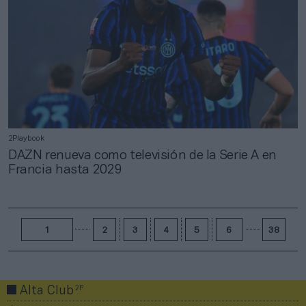
2Playbook
DAZN renueva como televisión de la Serie A en
Francia hasta 2029
1
2
3
4
5
6
38
2P
Alta Club