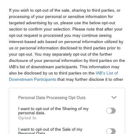
Intelligence 2P
es la unidad de estrategia e
inteligencia de mercado de 2Playbook, cuya plataforma
If you wish to opt-out of the sale, sharing to third parties, or
de datos monitoriza la asistencia y venta de entradas de
processing of your personal or sensitive information for
más de 200 ligas y torneos masculinos y femeninos en
targeted advertising by us, please use the below opt-out
España, 100 festivales de música, museos y eventos de
section to confirm your selection. Please note that after your
entretenimiento, y otras 100 carreras populares de
opt-out request is processed you may continue seeing
running y ciclismo.
interest-based ads based on personal information utilized by
El módulo incluye información club a club en LaLiga,
us or personal information disclosed to third parties prior to
ACB, Asobal, Superliga de voleibol y todas las grandes
your opt-out. You may separately opt-out of the further
ligas extranjeras de fútbol y baloncesto masuclino y
disclosure of your personal information by third parties on the
femenino, así como los datos de asistencia media y
IAB’s list of downstream participants. This information may
agregada partidos de selecciones, torneos
also be disclosed by us to third parties on the
IAB’s List of
internacionales celebrados en España o Copas del Rey y
de la Reina de todos los deportes. Si quieres más
Downstream Participants
that may further disclose it to other
información, contacta con nosotros a través
third parties.
de
intelligence@2playbook.com
.
Personal Data Processing Opt Outs
Añadir
2Playbook
como fuente preferida de Google
I want to opt-out of the Sharing of my
de forma gratuita
personal data.
Mantente informado con las últimas noticias de actualidad.
Opted In
ACTIVAR AHORA
I want to opt-out of the Sale of my
Personal Data.