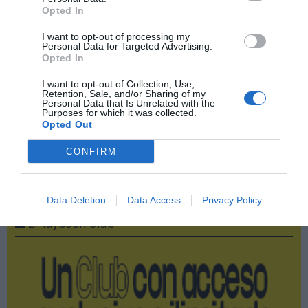
Opted In
Compartir
I want to opt-out of processing my
Personal Data for Targeted Advertising.
Imprimir
Opted In
I want to opt-out of Collection, Use,
Índex
2P
Retention, Sale, and/or Sharing of my
Personal Data that Is Unrelated with the
Purposes for which it was collected.
Sevilla FC
Opted Out
CONFIRM
Publicidad
Data Deletion
Data Access
Privacy Policy
2P
2Playbook Club