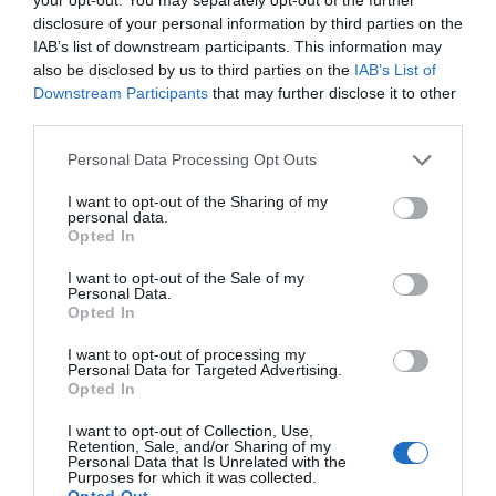
disclosure of your personal information by third parties on the
IAB’s list of downstream participants. This information may
also be disclosed by us to third parties on the
IAB’s List of
Compartir
Downstream Participants
that may further disclose it to other
third parties.
Imprimir
Personal Data Processing Opt Outs
Índex
2P
I want to opt-out of the Sharing of my
personal data.
Opted In
LaLiga
I want to opt-out of the Sale of my
Liga F
Personal Data.
Opted In
I want to opt-out of processing my
Personal Data for Targeted Advertising.
Publicidad
Opted In
I want to opt-out of Collection, Use,
Retention, Sale, and/or Sharing of my
2P
2Playbook Club
Personal Data that Is Unrelated with the
Purposes for which it was collected.
Opted Out