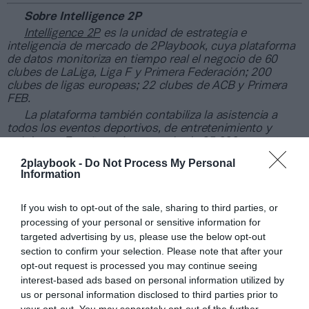
Sobre Intelligence 2P
Intelligence 2P
es la unidad de estrategia e
inteligencia de mercado de 2Playbook, cuya plataforma
de datos monitoriza en tiempo real el negocio de 60
clubes de LaLiga, Liga F y Primera Federación; 200
clubes de ligas europeas; 22 clubes de ACB y Primera
FEB.
La plataforma también contabiliza la asistencia a
todos los eventos deportivos, de entretenimiento y
música en España, así como más de 25.000 contratos
de patrocinio en el mercado español y otros 7.000
2playbook -
Do Not Process My Personal
contratos de las ligas europeas y norteamericanas de
Information
fútbol y baloncesto, segmentados por competición,
tipología de activos, marcas, categorías de producto y
If you wish to opt-out of the sale, sharing to third parties, or
valor económico aproximado de cada acuerdo. Si
quieres más información, contacta con nosotros a
processing of your personal or sensitive information for
través de
intelligence@2playbook.com
.
targeted advertising by us, please use the below opt-out
section to confirm your selection. Please note that after your
opt-out request is processed you may continue seeing
Añadir
2Playbook
como fuente preferida de Google
de forma gratuita
interest-based ads based on personal information utilized by
Mantente informado con las últimas noticias de actualidad.
us or personal information disclosed to third parties prior to
ACTIVAR AHORA
your opt-out. You may separately opt-out of the further