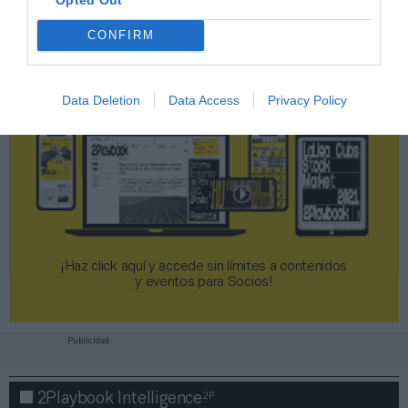
CONFIRM
Data Deletion
Data Access
Privacy Policy
¡Haz click aquí y accede sin límites a contenidos
y eventos para Socios!​​​​​​​
Publicidad
2P
2Playbook Intelligence