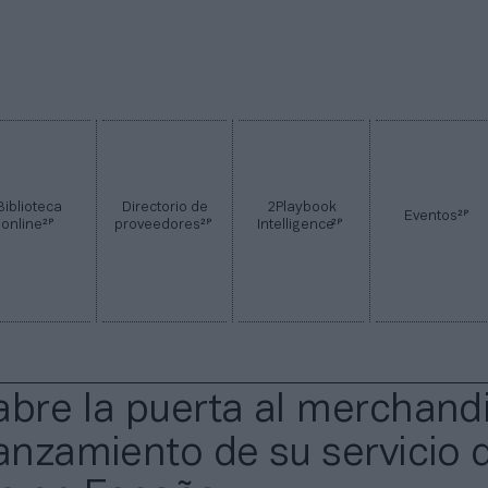
Biblioteca
Directorio de
2Playbook
2P
Eventos
2P
2P
2P
online
proveedores
Intelligence
abre la puerta al merchand
lanzamiento de su servicio 