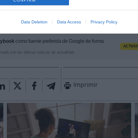
CONFIRM
 y norteamericanas de fútbol y baloncesto, segmenta
pología de activos, marcas, categorías de producto y 
ximado de cada acuerdo. Si quieres más información
Data Deletion
Data Access
Privacy Policy
 través de
intelligence@2playbook.com
.
aybook
como fuente preferida de Google de forma
ACTIVA
mado con las últimas noticias de actualidad.
Imprimir