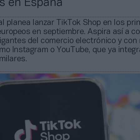
s en España
al planea lanzar TikTok Shop en los pri
uropeos en septiembre. Aspira así a c
igantes del comercio electrónico y con
omo Instagram o YouTube, que ya integ
milares.