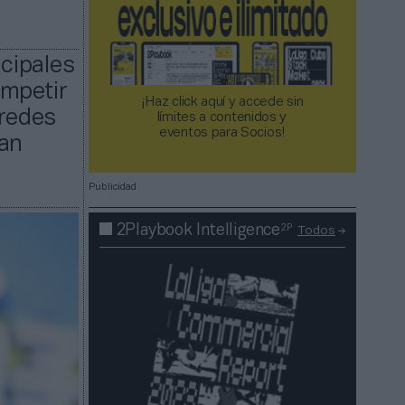
ncipales
ompetir
¡Haz click aquí y accede sin
 redes
límites a contenidos y
eventos para Socios!​​​​​​​
ran
Publicidad
2P
2Playbook Intelligence
Todos