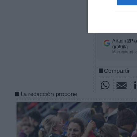
ligas europeas
competición, ti
económico apro
con nosotros a
Añadir
2Pl
gratuita
Mantente infor
Compartir
La redacción propone