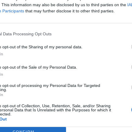
e ha convertido en uno de los contenidos que más
. This information may also be disclosed by us to third parties on the
IA
ed social en el mercado español, según un informe el
Participants
that may further disclose it to other third parties.
ikTok.
eñala que los contenidos vinculados a
hashtags
depo
 el fútbol liderando con 17,7 millones de publicacio
l Data Processing Opt Outs
a 1, con 5,6 millones de publicaciones, y el rugby, co
blicaciones. También aparecen otros hashtags como
o opt-out of the Sharing of my personal data.
 y baloncesto en el top-10.
In
o opt-out of the Sale of my Personal Data.
In
book Intelligence
to opt-out of processing my Personal Data for Targeted
telligence
es la unidad de datos e inteligencia de m
ing.
 plataforma de datos monitoriza en tiempo real el n
In
Liga, Liga F y Primera Rfef; 200 clubes de ligas euro
o opt-out of Collection, Use, Retention, Sale, and/or Sharing
y Primera FEB y otra veintena de Euroliga, Eurocup y
ersonal Data that Is Unrelated with the Purposes for which it
lected.
a también contabiliza la asistencia a todos los event
Out
 entretenimiento y música en España, así como más d
trocinio en el mercado español y otros 7.000 contrat