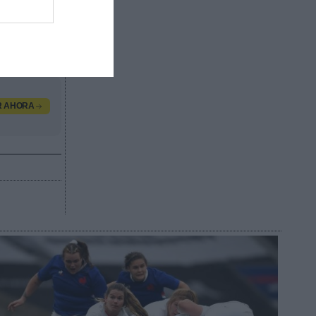
dos por
valor
, contacta
R AHORA