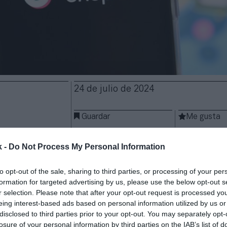
24 de julio de 2024
Guardar
Me gusta
rca en el ecommerce con su propia plataforma int
k -
Do Not Process My Personal Information
La compañía lanzará
TikTok Shop en los principales
eptiembre
, según Bloomberg. Entre ellos están Espa
to opt-out of the sale, sharing to third parties, or processing of your per
a, Francia e Irlanda, donde también tiene una mayor
formation for targeted advertising by us, please use the below opt-out s
unción ya se ha integrado en China y Estados Unidos
r selection. Please note that after your opt-out request is processed y
eing interest-based ads based on personal information utilized by us or
icación de comercio electrónico se integrará en la re
disclosed to third parties prior to your opt-out. You may separately opt-
YouTube e Instagram. Será una oportunidad más pa
losure of your personal information by third parties on the IAB’s list of