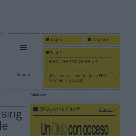
Login
Registro
Menú
2P
Push
¡Descubre Intelligence 2P!
Buscar
¡Recupera el contenido de PRO
Women in Sports!
Publicidad
2P
2Playbook Club
¡Únete!
ising
de