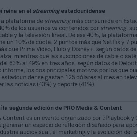
í reina en el
streaming
estadounidense
la plataforma de
streaming
más consumida en Esta
l 40% de los usuarios ve contenidos por
streaming
, s
cable y la televisión lineal. De ese 40%, la plataform
ene un 10% de cuota, 2 puntos más que Netflix y 7 p
ás que Prime Vídeo, Hulo y Disney+, según datos de 
alza, mientras que las suscripciones de cable o satél
del 63% al 49% en tres años, según datos de Deloitte
 informe, los dos principales motivos por los que bu
n estadounidense gastan 125 dólares al mes en telev
er las noticias (43%) y deporte (41%).
í la segunda edición de PRO Media & Content
 Content es un evento organizado por 2Playbook y
generar un espacio de reflexión diseñado para apor
ndustria audiovisual, el marketing y la evolución del 