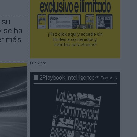
 su
y se ha
¡Haz click aquí y accede sin
er más
límites a contenidos y
eventos para Socios!​​​​​​​
Publicidad
2P
2Playbook Intelligence
Todos