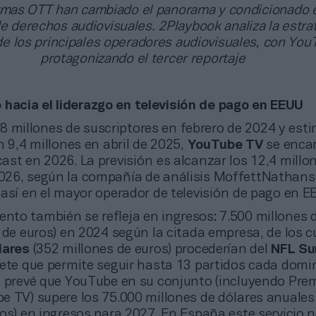
rmas OTT han cambiado el panorama y condicionado 
de derechos audiovisuales. 2Playbook analiza la estra
e los principales operadores audiovisuales, con Yo
protagonizando el tercer reportaje
 hacia el liderazgo en televisión de pago en EEUU
8 millones de suscriptores en febrero de 2024 y est
n 9,4 millones en abril de 2025,
YouTube TV
se enca
st en 2026. La previsión es alcanzar los 12,4 millo
26, según la compañía de análisis MoffettNathans
 así en el mayor operador de televisión de pago en E
ento también se refleja en ingresos: 7.500 millones 
 de euros) en 2024 según la citada empresa, de los 
lares
(352 millones de euros) procederían del
NFL Su
uete que permite seguir hasta 13 partidos cada domi
t prevé que YouTube en su conjunto (incluyendo Pre
e TV) supere los 75.000 millones de dólares anuales
os) en ingresos para 2027. En España este servicio 