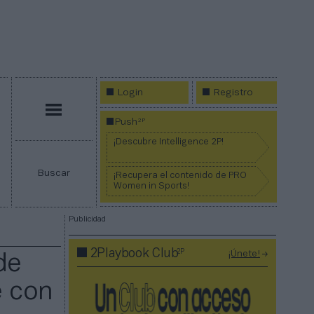
Login
Registro
Menú
2P
Push
¡Descubre Intelligence 2P!
Buscar
¡Recupera el contenido de PRO
Women in Sports!
Publicidad
2P
2Playbook Club
¡Únete!
de
e con