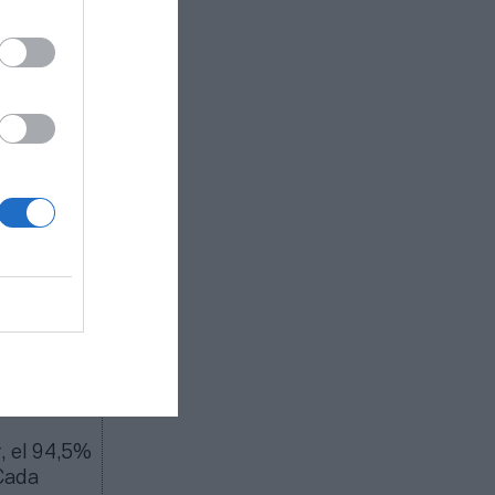
x,
L y hasta
ol por
idos de la
ndo y TyC
League
portivo
ón
, el 94,5%
 Cada