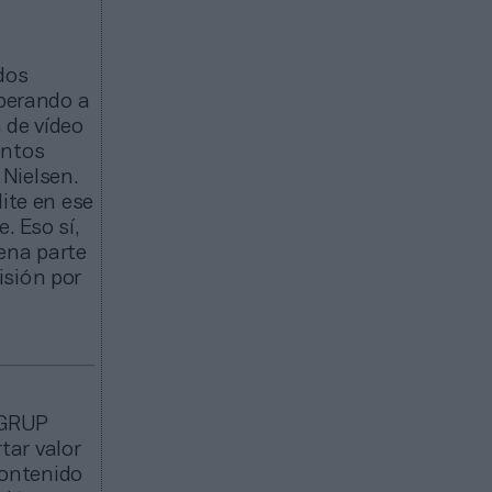
dos
uperando a
a de vídeo
untos
Nielsen.
ite en ese
. Eso sí,
ena parte
isión por
 GRUP
tar valor
contenido