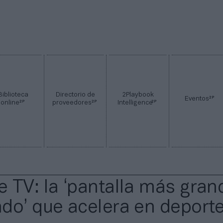
Biblioteca
Directorio de
2Playbook
2P
Eventos
2P
2P
2P
online
proveedores
Intelligence
 TV: la ‘pantalla más gran
do’ que acelera en deport