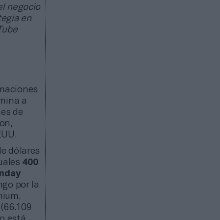
el negocio
tegia en
uTube
imaciones
mina a
nes de
on,
EUU.
de dólares
cuales
400
nday
ngo por la
mium,
 (66.109
no está