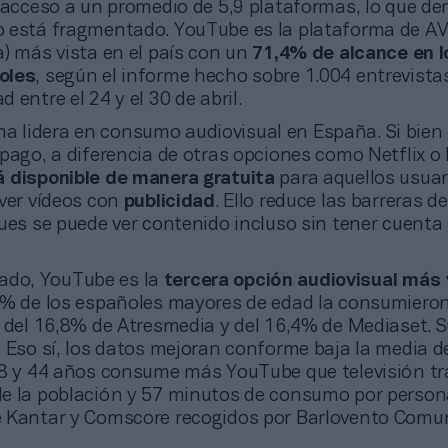
e acceso a un promedio de 5,9 plataformas, lo que d
 está fragmentado. YouTube es la plataforma de A
) más vista en el país con un
71,4% de alcance en l
oles
, según el informe hecho sobre 1.004 entrevista
 entre el 24 y el 30 de abril.
ma lidera en consumo audiovisual en España. Si bien
pago, a diferencia de otras opciones como Netflix o 
 disponible de manera gratuita
para aquellos usuar
 ver vídeos con
publicidad
. Ello reduce las barreras d
ues se puede ver contenido incluso sin tener cuenta 
ado, YouTube es la
tercera opción audiovisual más 
,1% de los españoles mayores de edad la consumieron 
s del 16,8% de Atresmedia y del 16,4% de Mediaset. 
 Eso sí, los datos mejoran conforme baja la media de
18 y 44 años consume más YouTube que televisión tra
e la población y 57 minutos de consumo por persona
 Kantar y Comscore recogidos por Barlovento Comu