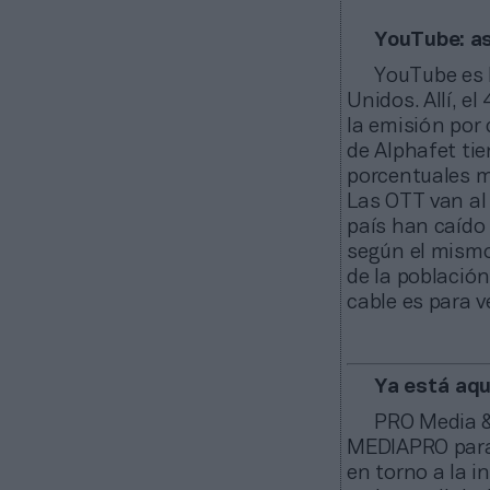
YouTube: as
YouTube es 
Unidos. Allí, e
la emisión por 
de Alphafet ti
porcentuales m
Las OTT van al 
país han caído 
según el mismo
de la població
cable es para v
Ya está aqu
PRO Media &
MEDIAPRO para 
en torno a la i