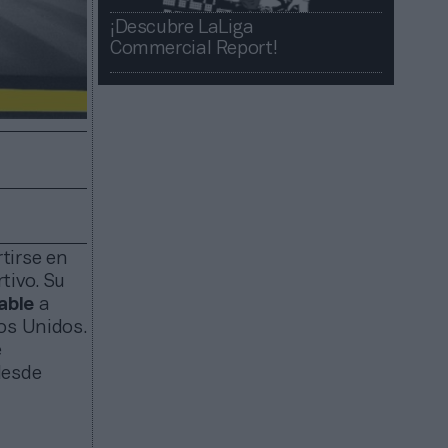
¡Descubre LaLiga
Commercial Report!​​
tirse en
tivo. Su
cable
a
os Unidos.
e
desde