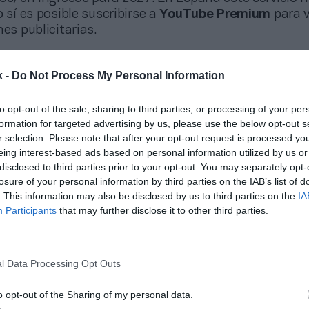
o sí es posible suscribirse a
YouTube Premium
para v
nes publicitarias.
k -
Do Not Process My Personal Information
Ticket: golpe de autoridad
e los derechos del NFL Sunday Ticket a partir de la
to opt-out of the sale, sharing to third parties, or processing of your per
 punto de inflexión. El paquete fue durante años un
formation for targeted advertising by us, please use the below opt-out s
cTV, que no retuvo este activo después de que la pla
r selection. Please note that after your opt-out request is processed y
e ofreciera 14.000 millones de dólares (12.340 millo
eing interest-based ads based on personal information utilized by us or
el ciclo 2023-2029. Su salto a YouTube TV no solo a
disclosed to third parties prior to your opt-out. You may separately opt-
tos, sino que posiciona a la plataforma como destino
losure of your personal information by third parties on the IAB’s list of
del fútbol americano en EEUU.
. This information may also be disclosed by us to third parties on the
IA
Participants
that may further disclose it to other third parties.
 deportivo a medida del fan
a estructurado su oferta deportiva en distintos niv
l Data Processing Opt Outs
oferta de terceros para que el fan deportivo de EEUU
isma plataforma los canales corporativos de la NBA,
o opt-out of the Sharing of my personal data.