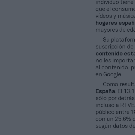
individuo tien
que el consumo
vídeos y música
hogares españ
mayores de edad
Su platafor
suscripción de 
contenido está
no les importa
al contenido, p
en Google.
Como result
España
. El 13
sólo por detrá
incluso a RTVE.
público entre 
con un 25,6% d
según datos de