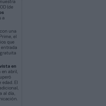
emuestra
VOD (de
os
s a
 con una
Prime, el
ios que
e entrada
gratuita
vista en
en abril,
Superó
 edad. El
dicional,
 al día,
nicación.