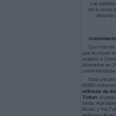
Las platafo
de la venta 
deporte d
Crecimiento
Con más de 
que la sitúan e
superar a Comca
abonados en 20
convirtiéndose
Este crecimi
(6.963 millones
millones de dó
Ticket
, el paq
tarde. Alphabe
Music y YouTub
millones de eur