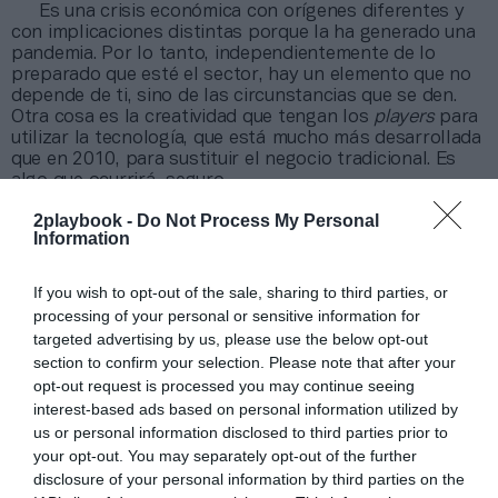
Es una crisis económica con orígenes diferentes y
con implicaciones distintas porque la ha generado una
pandemia. Por lo tanto, independientemente de lo
preparado que esté el sector, hay un elemento que no
depende de ti, sino de las circunstancias que se den.
Otra cosa es la creatividad que tengan los
players
para
utilizar la tecnología, que está mucho más desarrollada
que en 2010, para sustituir el negocio tradicional. Es
algo que ocurrirá, seguro.
En términos de ocupación, el deporte tiene un
2playbook -
Do Not Process My Personal
gran efecto multiplicador. ¿Cuál es la gran pérdida
Information
del sector por esta situación? ¿La pérdida de
empleo o de las ventas que dejan de firmarse?
If you wish to opt-out of the sale, sharing to third parties, or
Va de la mano, pues si cae el volumen de negocio,
processing of your personal or sensitive information for
caerá la ocupación. Ahora está la situación transitoria
targeted advertising by us, please use the below opt-out
con los Ertes que permiten mantener la situación, y
parece ser que esta red de seguridad se va a alargar
section to confirm your selection. Please note that after your
hasta final de año. En cuanto desaparezca ese
opt-out request is processed you may continue seeing
salvavidas, los efectos en la ocupación pueden ser
interest-based ads based on personal information utilized by
importantes. Otra cuestión son los autónomos, que por
us or personal information disclosed to third parties prior to
lo que percibo se están adaptando al nuevo escenario
your opt-out. You may separately opt-out of the further
al tratar de sustituir la actividad presencial por el
disclosure of your personal information by third parties on the
online.