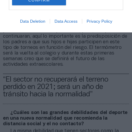
CONFIRM
¿Qué impacto puede tener que se frene el
deporte escolar y federado? Es donde está buena
parte del consumo…
Data Deletion
Data Access
Privacy Policy
El impacto será grande. Por un lado, está la posible
paralización de las competiciones, pero, aunque
continuaran, aquí lo importante es la predisposición de
los padres a que sus hijos e hijas participen en este
tipo de torneos en función del riesgo. El termómetro
será la vuelta al colegio y durante estas primeras
semanas creo que se definirá el futuro de las
actividades extraescolares.
“El sector no recuperará el terreno
perdido en 2021; será un año de
tránsito hacia la normalidad”
¿Cuáles son las grandes debilidades del deporte
en una nueva normalidad que recomienda la
distancia social y el no contacto?
La misma debilidad que tienen sectores como la