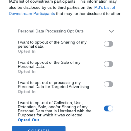
IAB’s list of downstream participants. This information may
¿Cuál es la previsión de la caída del negocio del
also be disclosed by us to third parties on the
IAB’s List of
deporte en 2020?
Downstream Participants
that may further disclose it to other
En abril realizamos un estudio en el que definimos
third parties.
que la caída de la facturación global del sector
deportivo en 2020 alcanzaría el 16% del valor de la
Personal Data Processing Opt Outs
producción, el 15% del valor añadido bruto y el 17% de
los empleos (en equivalentes de jornada a tiempo
I want to opt-out of the Sharing of my
completo). De los tres escenarios que planteamos
personal data.
entonces, creo que se cumplirá el intermedio, que
Opted In
establece un impacto de entre el 30% y 40% de los
ingresos, en función de la situación de recuperación
I want to opt-out of the Sale of my
Personal Data.
que se dé en 2021.
Opted In
El deportista amateur es un actor muy relevante
para esta industria. ¿Crees que la pandemia
I want to opt-out of processing my
ayudará a aumentar el número de practicantes y, por
Personal Data for Targeted Advertising.
ende, el número de consumidores?
Opted In
La pandemia ha provocado que haya más gente que
I want to opt-out of Collection, Use,
se ejercita de manera individual, por libre, y ahí podría
Retention, Sale, and/or Sharing of my
haber un efecto positivo en cuanto a potenciales
Personal Data that Is Unrelated with the
consumidores de productos deportivos. Pero la
Purposes for which it was collected.
Opted Out
pandemia tiene implicaciones económicas, y eso
afectará a la demanda de artículos al no ser bienes de
primera necesidad.