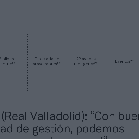
Biblioteca
Directorio de
2Playbook
2P
Eventos
2P
2P
2P
online
proveedores
Intelligence
 (Real Valladolid): “Con bu
ad de gestión, podemos