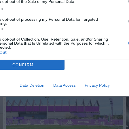
o opt-out of the Sale of my Personal Data.
In
to opt-out of processing my Personal Data for Targeted
n no formas parte de 2Playbook Club
ing.
In
¡Hazte Socio para acceder a este contenido exclusivo!
o opt-out of Collection, Use, Retention, Sale, and/or Sharing
ersonal Data that Is Unrelated with the Purposes for which it
¡Suscríbete!
Inicia sesión
lected.
Out
CONFIRM
Imprimir
Data Deletion
Data Access
Privacy Policy