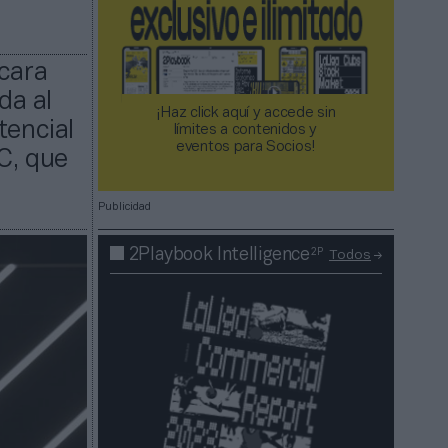
 cara
da al
¡Haz click aquí y accede sin
tencial
límites a contenidos y
eventos para Socios!​​​​​​​
C, que
Publicidad
2P
2Playbook Intelligence
Todos