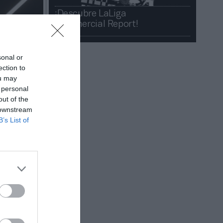
¡Descubre LaLiga
Commercial Report!​​
sonal or
ection to
ou may
 personal
out of the
 downstream
B’s List of
 rostro
 desde
l club