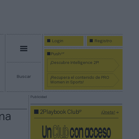
Login
Registro
Menú
2P
Push
¡Descubre Intelligence 2P!
Buscar
¡Recupera el contenido de PRO
Women in Sports!
Publicidad
2P
2Playbook Club
¡Únete!
ena