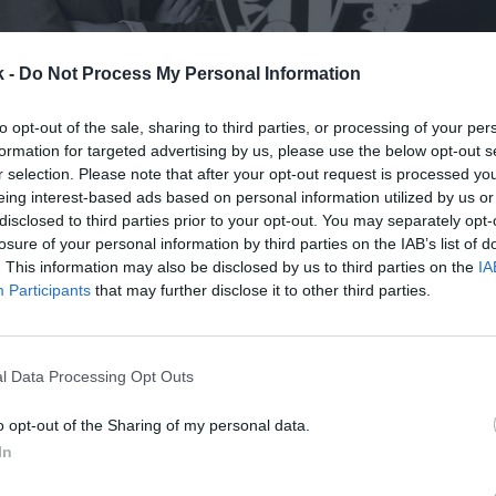
k -
Do Not Process My Personal Information
to opt-out of the sale, sharing to third parties, or processing of your per
formation for targeted advertising by us, please use the below opt-out s
r selection. Please note that after your opt-out request is processed y
zquierdo
7 de octubre de 2025
eing interest-based ads based on personal information utilized by us or
disclosed to third parties prior to your opt-out. You may separately opt-
losure of your personal information by third parties on the IAB’s list of
Guardar
Me gusta
. This information may also be disclosed by us to third parties on the
IA
Participants
that may further disclose it to other third parties.
 es un hombre que aparenta tener las ideas claras. El
 grupo inversor Ignite, propietario del Real Valladolid
iende a 2Playbook en su nuevo rol de copresidente de
l Data Processing Opt Outs
mp
o opt-out of the Sharing of my personal data.
In