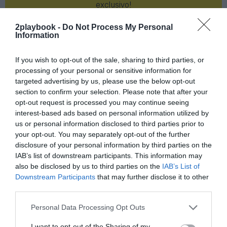
exclusivo!
¡Suscríbete!
Inicia sesión
2playbook -
Do Not Process My Personal
Information
If you wish to opt-out of the sale, sharing to third parties, or
processing of your personal or sensitive information for
Compartir
targeted advertising by us, please use the below opt-out
section to confirm your selection. Please note that after your
Imprimir
opt-out request is processed you may continue seeing
interest-based ads based on personal information utilized by
us or personal information disclosed to third parties prior to
Índex
2P
your opt-out. You may separately opt-out of the further
disclosure of your personal information by third parties on the
SmartFit
IAB’s list of downstream participants. This information may
also be disclosed by us to third parties on the
IAB’s List of
VivaGym
Downstream Participants
that may further disclose it to other
third parties.
Personal Data Processing Opt Outs
Publicidad
I want to opt-out of the Sharing of my