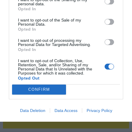
personal data.
Opted In
2P
2Playbook Club
I want to opt-out of the Sale of my
Personal Data.
Opted In
I want to opt-out of processing my
Personal Data for Targeted Advertising.
Opted In
I want to opt-out of Collection, Use,
Retention, Sale, and/or Sharing of my
Personal Data that Is Unrelated with the
Purposes for which it was collected.
Opted Out
CONFIRM
Data Deletion
Data Access
Privacy Policy
¡Haz click aquí y accede sin límites a contenidos
y eventos para Socios!​​​​​​​