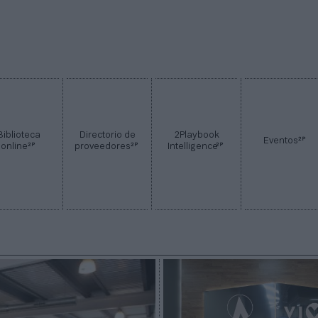
Biblioteca
Directorio de
2Playbook
2P
Eventos
2P
2P
2P
online
proveedores
Intelligence