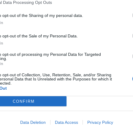
l Data Processing Opt Outs
o opt-out of the Sharing of my personal data.
In
o opt-out of the Sale of my Personal Data.
na
Roger Requena
In
 en modo M&A para copar
Usera (Smartfit): “El fitne
o español con 14 ‘micro-
sector donde cuesta alca
to opt-out of processing my Personal Data for Targeted
ing.
 gimnasios
objetivos económicos rea
In
o opt-out of Collection, Use, Retention, Sale, and/or Sharing
ersonal Data that Is Unrelated with the Purposes for which it
lected.
Out
CONFIRM
Data Deletion
Data Access
Privacy Policy
na