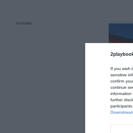
Publicidad
2playboo
If you wish 
sensitive in
confirm you
Roger Reque
continue se
VivaGym 
information 
Fitness H
further disc
venta a P
participants
Downstream 