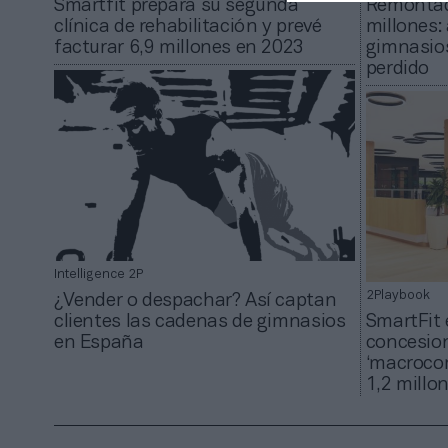
Smartfit prepara su segunda
Remontad
clínica de rehabilitación y prevé
millones:
facturar 6,9 millones en 2023
gimnasios
perdido
Intelligence 2P
2Playbook
¿Vender o despachar? Así captan
clientes las cadenas de gimnasios
SmartFit 
en España
concesio
‘macrocom
1,2 millo