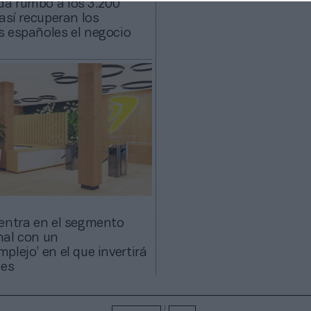
a rumbo a los 3.200
 así recuperan los
 españoles el negocio
entra en el segmento
nal con un
plejo’ en el que invertirá
nes