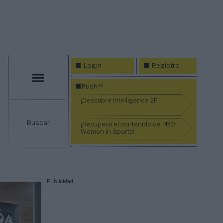
Login
Registro
Menú
2P
Push
¡Descubre Intelligence 2P!
Buscar
¡Recupera el contenido de PRO
Women in Sports!
Publicidad