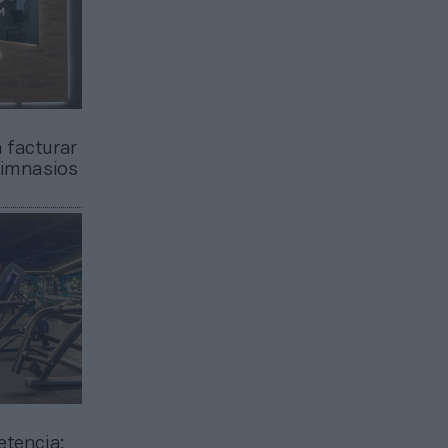
 facturar
gimnasios
etencia: