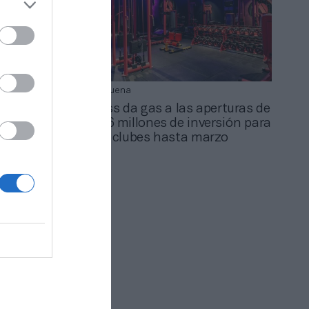
Roger Requena
ss es un
El fitness da gas a las aperturas de
nzar
2024: 46 millones de inversión para
les”
abrir 54 clubes hasta marzo