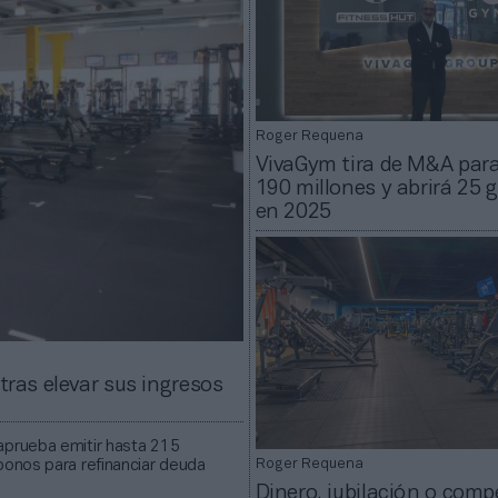
Roger Requena
VivaGym tira de M&A para
190 millones y abrirá 25 
en 2025
tras elevar sus ingresos
aprueba emitir hasta 215
bonos para refinanciar deuda
Roger Requena
Dinero, jubilación o comp