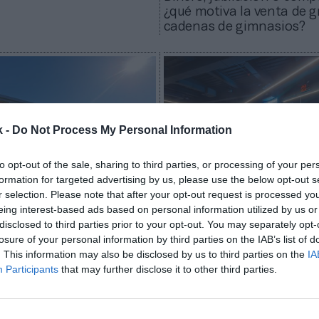
¿qué motiva la venta de 
cadenas de gimnasios?
k -
Do Not Process My Personal Information
to opt-out of the sale, sharing to third parties, or processing of your per
formation for targeted advertising by us, please use the below opt-out s
r selection. Please note that after your opt-out request is processed y
na
Roger Requena
eing interest-based ads based on personal information utilized by us or
cambia la marca de
El fitness en España invi
disclosed to third parties prior to your opt-out. You may separately opt-
ut en Portugal tras su
millones en abrir 241 gi
losure of your personal information by third parties on the IAB’s list of
rovidence
hasta septiembre
. This information may also be disclosed by us to third parties on the
IA
Participants
that may further disclose it to other third parties.