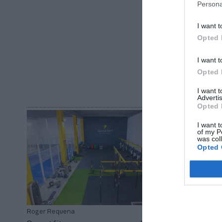
Persona
I want t
Opted 
I want t
Roger Reque
Opted 
VivaGym,
el mercad
I want 
Advertis
redes’ de
Opted 
I want t
of my P
was col
Opted 
Roger Requena
Roger Reque