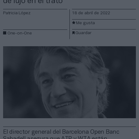
de lujo en el trato”
Patricia López
18 de abril de 2022
Me gusta
Guardar
One-on-One
El director general del Barcelona Open Banc
Sabadell asegura que ATP y WTA están