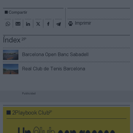
Compartir
Imprimir
Índex
2P
Barcelona Open Banc Sabadell
Real Club de Tenis Barcelona
Publicidad
2P
2Playbook Club