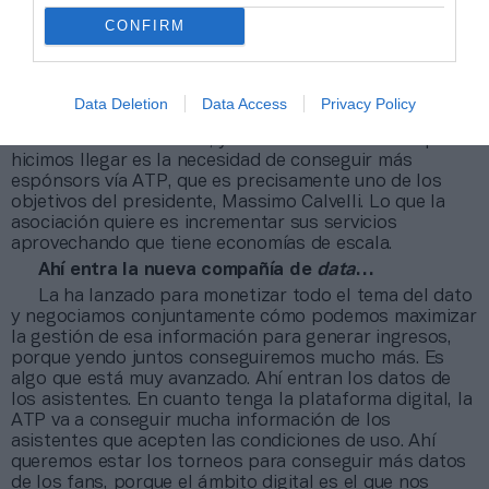
1.000, mi respuesta es no”
CONFIRM
Hace unos años teníais varios espónsors de la
ATP, y ahora se mantiene únicamente Emirates…
Data Deletion
Data Access
Privacy Policy
ATP quiere potenciarlo. Los torneos estamos en
contacto con el circuito, y una de las cuestiones que les
hicimos llegar es la necesidad de conseguir más
espónsors vía ATP, que es precisamente uno de los
objetivos del presidente, Massimo Calvelli. Lo que la
asociación quiere es incrementar sus servicios
aprovechando que tiene economías de escala.
Ahí entra la nueva compañía de
data
…
La ha lanzado para monetizar todo el tema del dato
y negociamos conjuntamente cómo podemos maximizar
la gestión de esa información para generar ingresos,
porque yendo juntos conseguiremos mucho más. Es
algo que está muy avanzado. Ahí entran los datos de
los asistentes. En cuanto tenga la plataforma digital, la
ATP va a conseguir mucha información de los
asistentes que acepten las condiciones de uso. Ahí
queremos estar los torneos para conseguir más datos
de los fans, porque el ámbito digital es el que nos