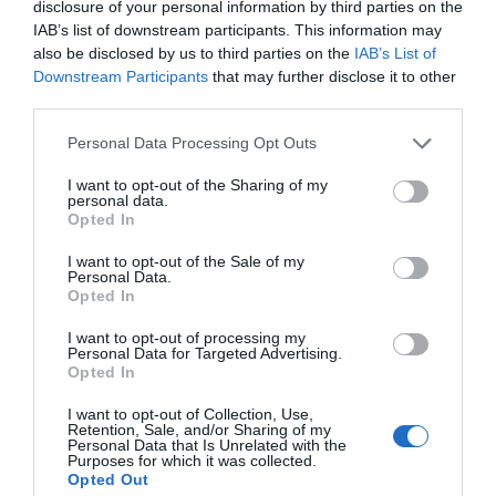
disclosure of your personal information by third parties on the
arraigarlo al territorio y en el futuro llevar el Godó
IAB’s list of downstream participants. This information may
sub’14 fuera de Cataluña. Estos son los factores de
also be disclosed by us to third parties on the
IAB’s List of
proximidad que buscamos, con los jugadores sub’14,
Downstream Participants
that may further disclose it to other
con los profesionales, con los espónsors. Stéfanos
third parties.
Tsitsipás dijo tras perder el año pasado que el Godó
era un torneo con alma y que aspiraba a organizar algo
Personal Data Processing Opt Outs
así en Grecia.
Los patrocinadores aportan más de la mitad del
I want to opt-out of the Sharing of my
negocio del torneo. ¿Cómo estáis trabajando la
personal data.
captación de nuevas marcas?
Opted In
Tenemos que enseñar las novedades de esta
I want to opt-out of the Sale of my
edición, desde la zona
hospitality
hasta la fan zone y
Personal Data.
las nuevas activaciones que estamos haciendo con las
Opted In
marcas. Tanto el club como Tennium estamos invitando
a potenciales espónsors para mostrarles lo que
I want to opt-out of processing my
hacemos. Apuntamos a empresas españolas e
Personal Data for Targeted Advertising.
internacionales. Ahora tenemos que trabajar duro y, en
Opted In
cuanto acabe el torneo, salir a buscar oportunidades.
I want to opt-out of Collection, Use,
Retention, Sale, and/or Sharing of my
Xavier Pujol: “Cuando me dicen que
Personal Data that Is Unrelated with the
Purposes for which it was collected.
Barcelona tiene que tener un Masters
Opted Out