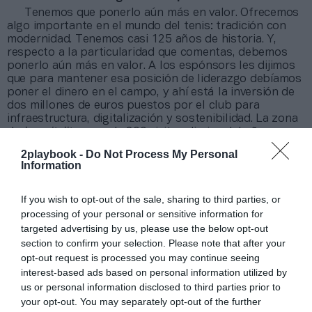
Tenemos que ponerlo aún más en valor. Ofrecemos
algo importante en el mundo del tenis: tradición con
modernidad. Tenemos casi 125 años de historia. Y,
respecto a la particularidad que comentas, debemos
ponerlo aún más en valor. A los espónsors les dijimos
que para mantener esa posición de liderazgo debíamos
poner el dinero en el campo, y ahí está la inversión de
dos millones de euros puestos por el club para
infraestructura, digitalización y sostenibilidad. La zona
de
hospitality
pasa de 300 visitas diarias del año
pasado a 700; debíamos elevar la inversión para no
2playbook -
Do Not Process My Personal
perder ese componente de exclusividad.
Information
¿Cómo se trabaja para aumentar el impacto del
torneo de las puertas del club hacia afuera?
If you wish to opt-out of the sale, sharing to third parties, or
Teníamos el objetivo de abrir el torneo de manera
processing of your personal or sensitive information for
más activa a Barcelona y a los clubes de tenis de
targeted advertising by us, please use the below opt-out
Cataluña. Hemos hecho un tour del trofeo, acciones de
section to confirm your selection. Please note that after your
minitenis con el Ayuntamiento… Pero lo novedoso es el
opt-out request is processed you may continue seeing
Godó sub’14 masculino. Participaron más de 256
jugadores en la fase final que, sumado a las familias,
interest-based ads based on personal information utilized by
alcanzó a más de 1.000 personas. Hemos desplazado a
us or personal information disclosed to third parties prior to
jugadores profesionales a los distintos torneos del a
your opt-out. You may separately opt-out of the further
fase final para generar ese impacto. Queremos