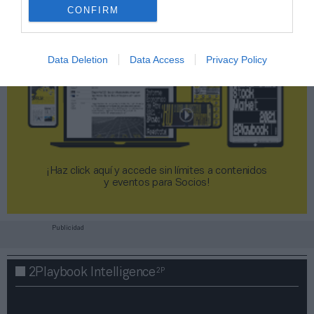
CONFIRM
Data Deletion
Data Access
Privacy Policy
¡Haz click aquí y accede sin límites a contenidos
y eventos para Socios!​​​​​​​
Publicidad
2P
2Playbook Intelligence