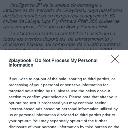
Intelligence 2P
es la unidad de estrategia e
inteligencia de mercado de 2Playbook, cuya plataforma
de datos monitoriza en tiempo real el negocio de 60
clubes de LaLiga, Liga F y Primera Rfef; 200 clubes de
ligas europeas; 22 clubes de ACB y Primera FEB.
La plataforma también contabiliza la asistencia a
todos los eventos deportivos, de entretenimiento y
música en España, así como más de 25.000 contratos
de patrocinio en el mercado español y otros 7.000
contratos de las ligas europeas y norteamericanas de
2playbook -
Do Not Process My Personal
fútbol y baloncesto, segmentados por competición,
Information
tipología de activos, marcas, categorías de producto y
valor económico aproximado de cada acuerdo. Si
quieres más información, contacta con nosotros a
If you wish to opt-out of the sale, sharing to third parties, or
través de
intelligence@2playbook.com
.
processing of your personal or sensitive information for
targeted advertising by us, please use the below opt-out
Añadir
2Playbook
como fuente preferida de Google
section to confirm your selection. Please note that after your
de forma gratuita
opt-out request is processed you may continue seeing
Mantente informado con las últimas noticias de actualidad.
interest-based ads based on personal information utilized by
ACTIVAR AHORA
us or personal information disclosed to third parties prior to
your opt-out. You may separately opt-out of the further
disclosure of your personal information by third parties on the