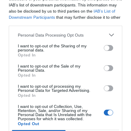
IAB’s list of downstream participants. This information may
Compartir
also be disclosed by us to third parties on the
IAB’s List of
Downstream Participants
that may further disclose it to other
Imprimir
third parties.
Índex
2P
Personal Data Processing Opt Outs
I want to opt-out of the Sharing of my
ACB
personal data.
Opted In
Renfe
I want to opt-out of the Sale of my
Personal Data.
Opted In
I want to opt-out of processing my
Publicidad
Personal Data for Targeted Advertising.
Opted In
2P
2Playbook Club
I want to opt-out of Collection, Use,
Retention, Sale, and/or Sharing of my
Personal Data that Is Unrelated with the
Purposes for which it was collected.
Opted Out