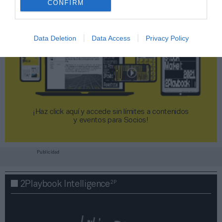
CONFIRM
Data Deletion
Data Access
Privacy Policy
¡Haz click aquí y accede sin límites a contenidos
y eventos para Socios!​​​​​​​
Publicidad
2P
2Playbook Intelligence