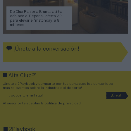
De Club Riazor a Bruma: así ha
doblado el Dépor su oferta VIP
para elevar el ‘matchday’ a 8
millones
¡Únete a la conversación!
2P
Alta Club
¡Únete a 2Playbook y comparte con tus contactos los contenidos
más relevantes sobre la industria del deporte!
Al suscribirte aceptas la
política de privacidad
.
2Playbook