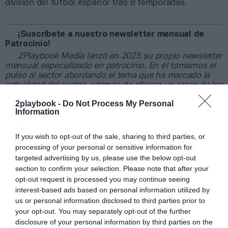
división del fútbol español tras 8 temporadas.
¡Suscríbete a nuestro newsletter mensual de
Patrocinio!
2Playbook Media lanzó en 2025 su propio newsletter
mensual especializado en patrocinio. En él tomamos el
pulso al sector abordando el tema que ha marcado la
actualidad del sector, además de ofrecer un recap de los
principales contratos de patrocinio cerrados en España,
2playbook -
Do Not Process My Personal
Europa y Norteamérica en los últimos 30 días.
Aquí
Information
puedes apuntarte gratis
.
If you wish to opt-out of the sale, sharing to third parties, or
Añadir
2Playbook
como fuente preferida de Google
processing of your personal or sensitive information for
de forma gratuita
Mantente informado con las últimas noticias de actualidad.
targeted advertising by us, please use the below opt-out
ACTIVAR AHORA
section to confirm your selection. Please note that after your
opt-out request is processed you may continue seeing
interest-based ads based on personal information utilized by
us or personal information disclosed to third parties prior to
Compartir
your opt-out. You may separately opt-out of the further
disclosure of your personal information by third parties on the
Imprimir