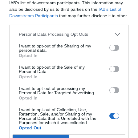
IAB’s list of downstream participants. This information may
also be disclosed by us to third parties on the
IAB’s List of
Índex
2P
Downstream Participants
that may further disclose it to other
third parties.
Activaciones
Personal Data Processing Opt Outs
I want to opt-out of the Sharing of my
Estrella Galicia
personal data.
Opted In
RC Deportivo
I want to opt-out of the Sale of my
Personal Data.
Opted In
Publicidad
I want to opt-out of processing my
Personal Data for Targeted Advertising.
Opted In
2P
2Playbook Club
I want to opt-out of Collection, Use,
Retention, Sale, and/or Sharing of my
Personal Data that Is Unrelated with the
Purposes for which it was collected.
Opted Out