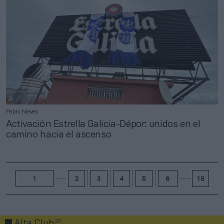
Pablo Nieves
Activación Estrella Galicia-Dépor: unidos en el
camino hacia el ascenso
1
2
3
4
5
6
18
2P
Alta Club