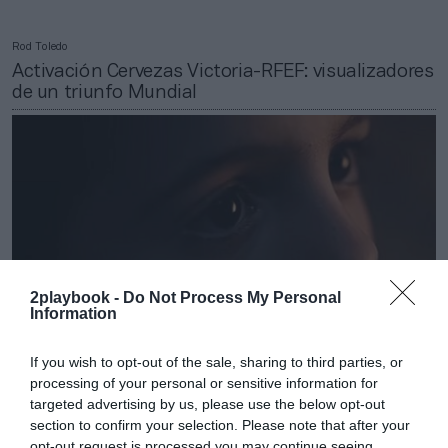
Rod Toledo
Activación Cervezas Victoria-RFEF: visualizadores
de un triunfo Mundial
2playbook -
Do Not Process My Personal
Information
If you wish to opt-out of the sale, sharing to third parties, or
processing of your personal or sensitive information for
Rod Toledo
targeted advertising by us, please use the below opt-out
Activación Mapfre-RFEF: La campaña que busca
section to confirm your selection. Please note that after your
ilusionar a la afición
opt-out request is processed you may continue seeing