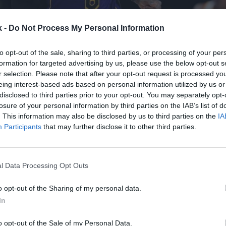
k -
Do Not Process My Personal Information
to opt-out of the sale, sharing to third parties, or processing of your per
formation for targeted advertising by us, please use the below opt-out s
r selection. Please note that after your opt-out request is processed y
eing interest-based ads based on personal information utilized by us or
o
20 de diciembre de 2023
disclosed to third parties prior to your opt-out. You may separately opt-
losure of your personal information by third parties on the IAB’s list of
. This information may also be disclosed by us to third parties on the
IA
Guardar
Me gusta
Participants
that may further disclose it to other third parties.
alucía desembarca en la NBA a través de la publicid
región aprobó el mes pasado una licitación por valor
l Data Processing Opt Outs
os (sin IVA), que fue adjudicada a la agencia Sportiv
o opt-out of the Sharing of my personal data.
In
o opt-out of the Sale of my Personal Data.