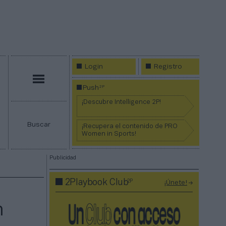
Login
Registro
Menú
2P
Push
¡Descubre Intelligence 2P!
Buscar
¡Recupera el contenido de PRO
Women in Sports!
Publicidad
2P
2Playbook Club
¡Únete!
n