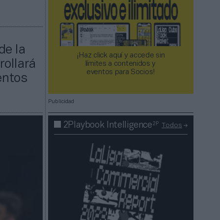
n
de la
¡Haz click aquí y accede sin
rollará
límites a contenidos y
eventos para Socios!​​​​​​​
entos
Publicidad
2P
2Playbook Intelligence
Todos