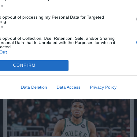
In
to opt-out of processing my Personal Data for Targeted
n no formas parte de 2Playbook Club
ing.
In
¡Hazte Socio para acceder a este contenido exclusivo!
o opt-out of Collection, Use, Retention, Sale, and/or Sharing
¡Suscríbete!
Inicia sesión
ersonal Data that Is Unrelated with the Purposes for which it
lected.
Out
CONFIRM
Imprimir
Data Deletion
Data Access
Privacy Policy