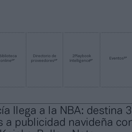
Biblioteca
Directorio de
2Playbook
2P
Eventos
2P
2P
2P
online
proveedores
Intelligence
ía llega a la NBA: destina 3
s a publicidad navideña co