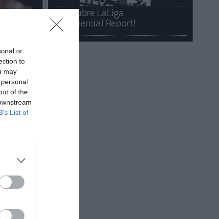
¡Descubre LaLiga
Commercial Report!​​
sonal or
ection to
ou may
 personal
out of the
 downstream
B’s List of
ad y el
 de 3