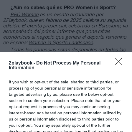
¿Aún no sabes qué es PRO Women in Sport?
PRO Women
es un evento organizado por
2Playbook, que en febrero de 2025 celebra su segunda
edición. El evento presencial, celebrado en Barcelona, va
acompañado del primer informe que pone cifras
económicas al negocio que genera el deporte femenino
en España:
Women in Sports Landscape
.
Todas las ponencias están disponibles en
todas las
plataformas de audio
en formato pódcast. También
puedes seguir toda la actualidad económica del deporte
2playbook -
Do Not Process My Personal
practicado por mujeres a través de
PRO Women in
Information
Sports
dentro de 2Playbook Media.
If you wish to opt-out of the sale, sharing to third parties, or
Añadir
2Playbook
como fuente preferida de Google
processing of your personal or sensitive information for
de forma gratuita
targeted advertising by us, please use the below opt-out
Mantente informado con las últimas noticias de actualidad.
section to confirm your selection. Please note that after your
ACTIVAR AHORA
opt-out request is processed you may continue seeing
interest-based ads based on personal information utilized by
us or personal information disclosed to third parties prior to
your opt-out. You may separately opt-out of the further
Compartir
disclosure of your personal information by third parties on the