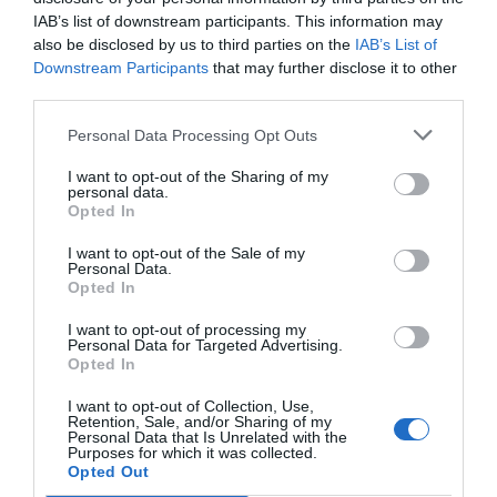
Imprimir
IAB’s list of downstream participants. This information may
also be disclosed by us to third parties on the
IAB’s List of
Downstream Participants
that may further disclose it to other
Índex
2P
third parties.
Personal Data Processing Opt Outs
Google
I want to opt-out of the Sharing of my
Atlético de Madrid
personal data.
Opted In
PRO Women in Sports
I want to opt-out of the Sale of my
Personal Data.
Opted In
I want to opt-out of processing my
Publicidad
Personal Data for Targeted Advertising.
Opted In
2P
2Playbook Club
I want to opt-out of Collection, Use,
Retention, Sale, and/or Sharing of my
Personal Data that Is Unrelated with the
Purposes for which it was collected.
Opted Out