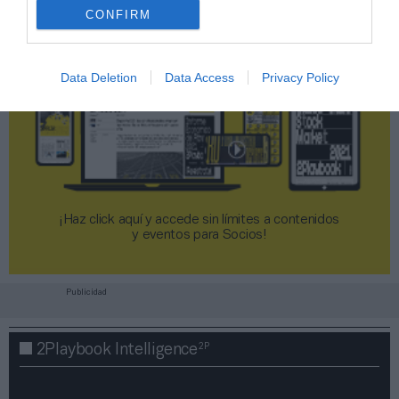
CONFIRM
Data Deletion
Data Access
Privacy Policy
¡Haz click aquí y accede sin límites a contenidos
y eventos para Socios!​​​​​​​
Publicidad
2P
2Playbook Intelligence