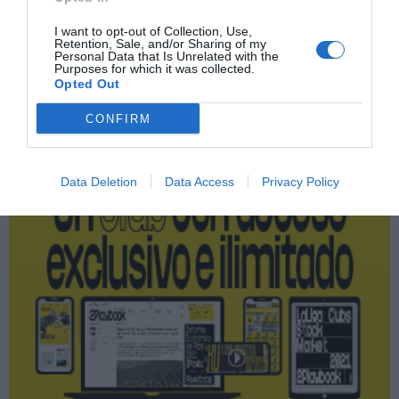
LaLiga
I want to opt-out of Collection, Use,
Retention, Sale, and/or Sharing of my
Personal Data that Is Unrelated with the
Purposes for which it was collected.
Publicidad
Opted Out
CONFIRM
2P
2Playbook Club
Data Deletion
Data Access
Privacy Policy