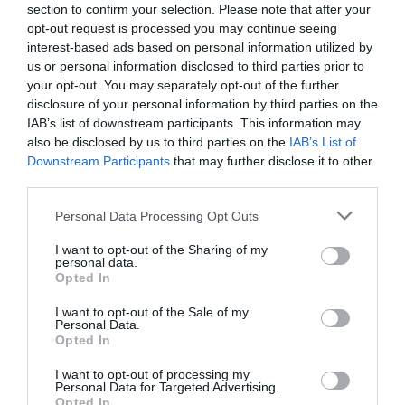
fútbol y baloncesto, segmentados por competición,
section to confirm your selection. Please note that after your
tipología de activos, marcas, categorías de producto y
opt-out request is processed you may continue seeing
valor económico aproximado de cada acuerdo. Si
interest-based ads based on personal information utilized by
quieres más información, contacta con nosotros a
us or personal information disclosed to third parties prior to
través de
intelligence@2playbook.com
.
your opt-out. You may separately opt-out of the further
disclosure of your personal information by third parties on the
Añadir
2Playbook
como fuente preferida de Google
IAB’s list of downstream participants. This information may
de forma gratuita
also be disclosed by us to third parties on the
IAB’s List of
Mantente informado con las últimas noticias de actualidad.
Downstream Participants
that may further disclose it to other
ACTIVAR AHORA
third parties.
Personal Data Processing Opt Outs
Compartir
I want to opt-out of the Sharing of my
personal data.
Imprimir
Opted In
I want to opt-out of the Sale of my
Índex
2P
Personal Data.
Opted In
Atlético de Madrid
I want to opt-out of processing my
Personal Data for Targeted Advertising.
Opted In