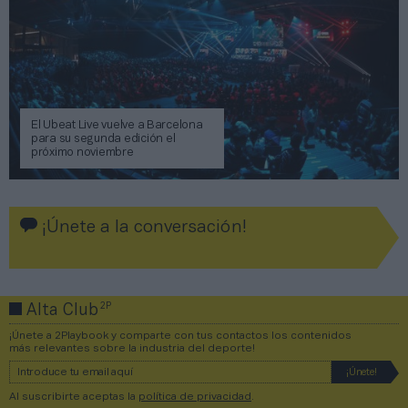
El Ubeat Live vuelve a Barcelona
para su segunda edición el
próximo noviembre
¡Únete a la conversación!
2P
Alta Club
¡Únete a 2Playbook y comparte con tus contactos los contenidos
más relevantes sobre la industria del deporte!
Al suscribirte aceptas la
política de privacidad
.