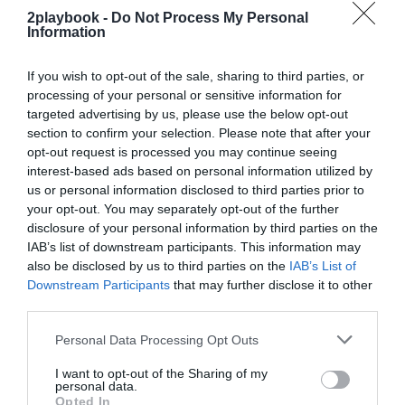
Añadir
2Playbook
como fuente preferida de Google
de forma gratuita
2playbook -
Do Not Process My Personal
Information
Mantente informado con las últimas noticias de actualidad.
ACTIVAR AHORA
If you wish to opt-out of the sale, sharing to third parties, or
processing of your personal or sensitive information for
targeted advertising by us, please use the below opt-out
Compartir
section to confirm your selection. Please note that after your
opt-out request is processed you may continue seeing
Imprimir
interest-based ads based on personal information utilized by
us or personal information disclosed to third parties prior to
Índex
2P
your opt-out. You may separately opt-out of the further
disclosure of your personal information by third parties on the
IAB’s list of downstream participants. This information may
Banco Santander
also be disclosed by us to third parties on the
IAB’s List of
Downstream Participants
that may further disclose it to other
third parties.
Publicidad
Personal Data Processing Opt Outs
I want to opt-out of the Sharing of my
2P
2Playbook Club
personal data.
Opted In