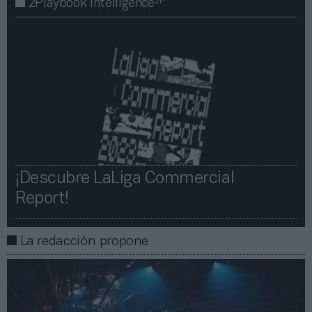
2P
2Playbook Intelligence
¡Descubre LaLiga Commercial
Report!​​
La redacción propone