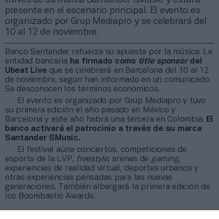
presente en el escenario principal. El evento es
organizado por Grup Mediapro y se celebrará del
10 al 12 de noviembre.
Banco Santander refuerza su apuesta por la música. La
entidad bancaria
ha firmado como
title sponsor
del
Ubeat Live
que se celebrará en Barcelona del 10 al 12
de noviembre, según han informado en un comunicado.
Se desconocen los términos económicos.
El evento es organizado por Grup Mediapro y tuvo
su primera edición el año pasado en México y
Barcelona y este año habrá una tercera en Colombia.
El
banco activará el patrocinio a través de su marca
Santander SMusic.
El festival aúna conciertos, competiciones de
esports de la LVP,
freestyle
, arenas de
gaming
,
experiencias de realidad virtual, deportes urbanos y
otras experiencias pensadas para las nuevas
generaciones. También albergará la primera edición de
los Boombastic Awards.