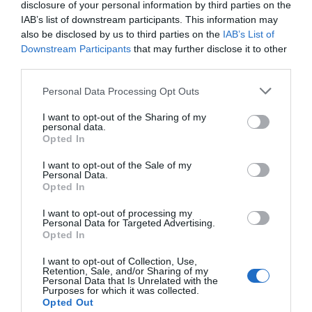
disclosure of your personal information by third parties on the
ACTIVAR AHORA
IAB’s list of downstream participants. This information may
also be disclosed by us to third parties on the
IAB’s List of
Downstream Participants
that may further disclose it to other
third parties.
Compartir
Personal Data Processing Opt Outs
Imprimir
I want to opt-out of the Sharing of my
personal data.
Índex
2P
Opted In
I want to opt-out of the Sale of my
FC Barcelona
Personal Data.
Opted In
I want to opt-out of processing my
Personal Data for Targeted Advertising.
Publicidad
Opted In
I want to opt-out of Collection, Use,
2P
2Playbook Club
Retention, Sale, and/or Sharing of my
Personal Data that Is Unrelated with the
Purposes for which it was collected.
Opted Out