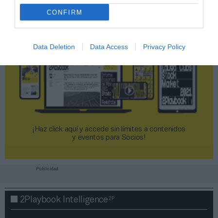
CONFIRM
Data Deletion
Data Access
Privacy Policy
¡Haz click aquí y accede sin límites a contenidos
y eventos para Socios!​​​​​​​
Publicidad
2P
2Playbook Intelligence