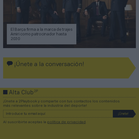
El Barça firma a la marca de trajes
Amiri como patrocinador hasta
2030
¡Únete a la conversación!
2P
Alta Club
¡Únete a 2Playbook y comparte con tus contactos los contenidos
más relevantes sobre la industria del deporte!
Al suscribirte aceptas la
política de privacidad
.