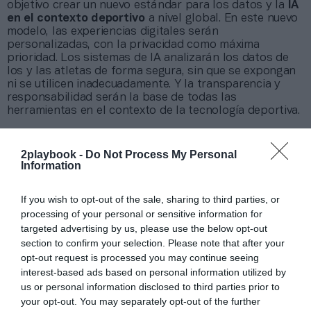
objetivo crear un nuevo estándar para los datos y la
IA
en el contexto deportivo
a nivel global. En este nuevo
modelo, las experiencias digitales serán
personalizadas, con la privacidad como máxima
prioridad. Los sistemas de IA analizarán los datos de
los y las atletas de forma segura, sin que se expongan
ni se utilicen inadecuadamente. Y la transparencia y
responsabilidad serán la base de todas las
herramientas en el contexto de la tecnología deportiva.
¡Envíanos tus casos de activaciones!
2playbook -
Do Not Process My Personal
Information
Intelligence 2P
es la unidad de estrategia e
inteligencia de mercado de 2Playbook, cuya plataforma
de datos monitoriza más de 25.000 contratos de
If you wish to opt-out of the sale, sharing to third parties, or
patrocinio en el mercado español y otros 7.000 de ligas
processing of your personal or sensitive information for
internacionales. Si quieres enviarnos tus casos de éxito
targeted advertising by us, please use the below opt-out
en activaciones puedes escribirnos
section to confirm your selection. Please note that after your
a
intelligence@2playbook.com
.
opt-out request is processed you may continue seeing
interest-based ads based on personal information utilized by
Añadir
2Playbook
como fuente preferida de Google
us or personal information disclosed to third parties prior to
de forma gratuita
your opt-out. You may separately opt-out of the further
Mantente informado con las últimas noticias de actualidad.