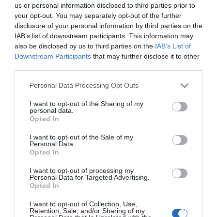
Añadir
2Playbook
como fuente preferida de Google
us or personal information disclosed to third parties prior to
de forma gratuita
your opt-out. You may separately opt-out of the further
Mantente informado con las últimas noticias de actualidad.
disclosure of your personal information by third parties on the
ACTIVAR AHORA
IAB’s list of downstream participants. This information may
also be disclosed by us to third parties on the
IAB’s List of
Downstream Participants
that may further disclose it to other
Compartir
third parties.
Imprimir
Personal Data Processing Opt Outs
I want to opt-out of the Sharing of my
personal data.
Índex
2P
Opted In
Saski Baskonia
I want to opt-out of the Sale of my
Personal Data.
Opted In
Euroliga
I want to opt-out of processing my
Personal Data for Targeted Advertising.
Opted In
Publicidad
I want to opt-out of Collection, Use,
Retention, Sale, and/or Sharing of my