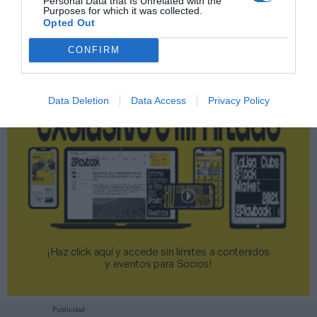
Personal Data that Is Unrelated with the
Purposes for which it was collected.
2P
2Playbook Club
Opted Out
CONFIRM
Data Deletion
Data Access
Privacy Policy
¡Haz click aquí y accede sin límites a contenidos
y eventos para Socios!​​​​​​​
Publicidad