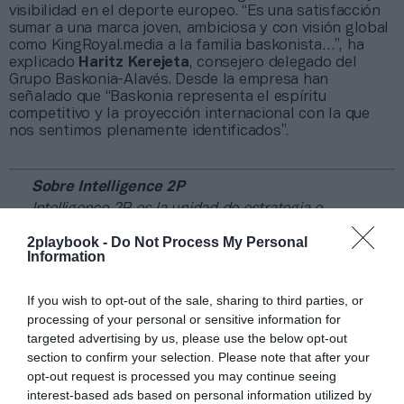
visibilidad en el deporte europeo. “Es una satisfacción
sumar a una marca joven, ambiciosa y con visión global
como KingRoyal.media a la familia baskonista…”, ha
explicado
Haritz Kerejeta
, consejero delegado del
Grupo Baskonia-Alavés. Desde la empresa han
señalado que “Baskonia representa el espíritu
competitivo y la proyección internacional con la que
nos sentimos plenamente identificados”.
Sobre Intelligence 2P
Intelligence 2P
es la unidad de estrategia e
inteligencia de mercado de 2Playbook, cuya plataforma
2playbook -
Do Not Process My Personal
de datos monitoriza más de 34.000 contratos de
Information
patrocinio, de los que 25.000 corresponden al mercado
español y más de 8.000 a propiedades deportivas y
competiciones internacionales, segmentados por
If you wish to opt-out of the sale, sharing to third parties, or
competición, tipología de activos, marcas, categorías de
processing of your personal or sensitive information for
producto y valor económico aproximado de cada
targeted advertising by us, please use the below opt-out
acuerdo. Si quieres más información, contacta con
section to confirm your selection. Please note that after your
nosotros en intelligence@2playbook.com.
opt-out request is processed you may continue seeing
interest-based ads based on personal information utilized by