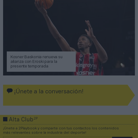
Kosner Baskonia renueva su
alianza con Eroski para la
presente temporada
¡Únete a la conversación!
2P
Alta Club
¡Únete a 2Playbook y comparte con tus contactos los contenidos
más relevantes sobre la industria del deporte!