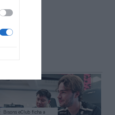
ia Prieto,
R AHORA
Bisons eClub ficha a