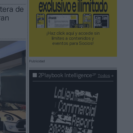
tera de
ran
¡Haz click aquí y accede sin
límites a contenidos y
eventos para Socios!​​​​​​​
Publicidad
2P
2Playbook Intelligence
Todos