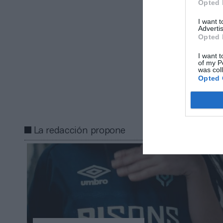
Opted 
increíble lo fá
gerente de la 
I want 
Advertis
Opted 
Añadir
2Pl
gratuita
I want t
Mantente infor
of my P
was col
Opted 
Compartir
La redacción propone