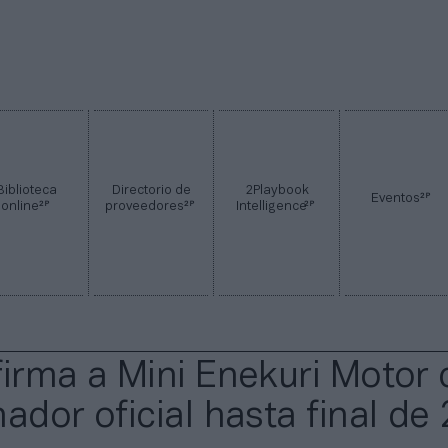
Biblioteca
Directorio de
2Playbook
2P
Eventos
2P
2P
2P
online
proveedores
Intelligence
firma a Mini Enekuri Motor
ador oficial hasta final de