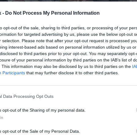
k -
Do Not Process My Personal Information
2 de abril de 2023
to opt-out of the sale, sharing to third parties, or processing of your per
formation for targeted advertising by us, please use the below opt-out s
r selection. Please note that after your opt-out request is processed y
Guardar
Me gusta
eing interest-based ads based on personal information utilized by us or
disclosed to third parties prior to your opt-out. You may separately opt-
umando nuevas marcas en su segundo año en la élite.
losure of your personal information by third parties on the IAB’s list of
alcanzado un acuerdo
con el concesionario local Min
. This information may also be disclosed by us to third parties on the
IA
a informado en un comunicado. Se desconocen los 
Participants
that may further disclose it to other third parties.
 acuerdo.
nario se une a otros patrocinadores oficiales como 
uinamar y Kaiku. Drift, Ozone, Qpad, Up&You y Sushi
l Data Processing Opt Outs
dores. El club cuenta con un presupuesto
superior a
o opt-out of the Sharing of my personal data.
mporada.
In
cantados de la alianza con Bisons, dándonos la pos
n un público más joven a través de nuevos canales. 
o opt-out of the Sale of my Personal Data.
plorar
un nuevo mundo totalmente desconocido
y h