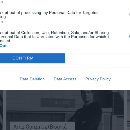
In
cil que este equipo nos lo ha puesto”, ha señalado Son
empresa.
to opt-out of processing my Personal Data for Targeted
ing.
In
aybook
como fuente preferida de Google de forma
ACTIVA
o opt-out of Collection, Use, Retention, Sale, and/or Sharing
mado con las últimas noticias de actualidad.
ersonal Data that Is Unrelated with the Purposes for which it
lected.
Out
CONFIRM
Imprimir
Data Deletion
Data Access
Privacy Policy
Aritz González (Bisons):