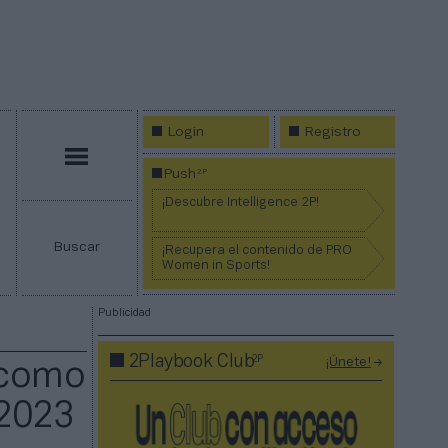
Login
Registro
Menú
2P
Push
¡Descubre Intelligence 2P!
Buscar
¡Recupera el contenido de PRO
Women in Sports!
Publicidad
2P
2Playbook Club
¡Únete!
 como
 2023